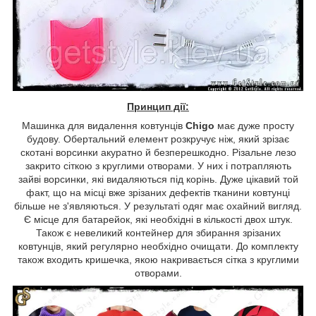
Принцип дії:
Машинка для видалення ковтунців
Chigo
має дуже просту
будову. Обертальний елемент розкручує ніж, який зрізає
скотані ворсинки акуратно й безперешкодно. Різальне лезо
закрито сіткою з круглими отворами. У них і потрапляють
зайві ворсинки, які видаляються під корінь. Дуже цікавий той
факт, що на місці вже зрізаних дефектів тканини ковтунці
більше не з'являються. У результаті одяг має охайний вигляд.
Є місце для батарейок, які необхідні в кількості двох штук.
Також є невеликий контейнер для збирання зрізаних
ковтунців, який регулярно необхідно очищати. До комплекту
також входить кришечка, якою накривається сітка з круглими
отворами.