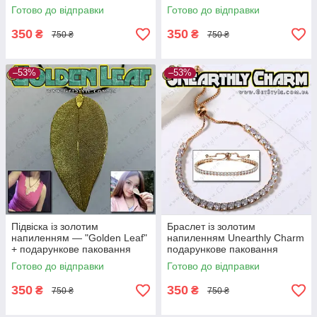
Готово до відправки
Готово до відправки
350
350
₴
₴
750 ₴
750 ₴
–53%
–53%
Підвіска із золотим
Браслет із золотим
напиленням — "Golden Leaf"
напиленням Unearthly Charm
+ подарункове паковання
подарункове паковання
Готово до відправки
Готово до відправки
350
350
₴
₴
750 ₴
750 ₴