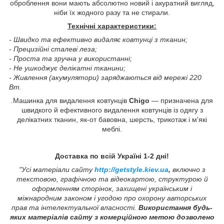
оброблення вони мають абсолютно новий і акуратний вигляд,
ніби їх жодного разу та не стирали.
Технічні характеристики:
- Швидко та ефективно видаляє ковтунці з тканин;
- Прецизійні сталеві леза;
- Проста та зручна у використанні;
- Не ушкоджує делікатні тканини;
- Живлення (акумулятори) заряджаються від мережі 220
Вт.
.
Машинка для видалення ковтунців
Chigo
— призначена для
швидкого й ефективного видалення ковтунців із одягу з
делікатних тканин, як-от бавовна, шерсть, трикотаж і м'які
меблі.
Доставка по всій Україні 1-2 дні!
"Усі матеріали сайту
http://getstyle.kiev.ua
,
включно з
текстовою, графічною та відеокартою, структурою й
оформленням сторінок, захищені українським і
міжнародним законом і угодою про охорону авторських
прав та інтелектуальної власності.
Використання будь-
яких матеріалів сайту з комерційною метою дозволено