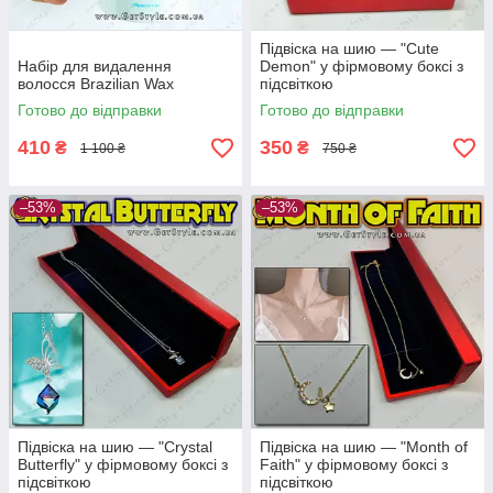
Підвіска на шию — "Cute
Набір для видалення
Demon" у фірмовому боксі з
волосся Brazilian Wax
підсвіткою
Готово до відправки
Готово до відправки
410
350
₴
₴
1 100 ₴
750 ₴
–53%
–53%
Підвіска на шию — "Crystal
Підвіска на шию — "Month of
Butterfly" у фірмовому боксі з
Faith" у фірмовому боксі з
підсвіткою
підсвіткою