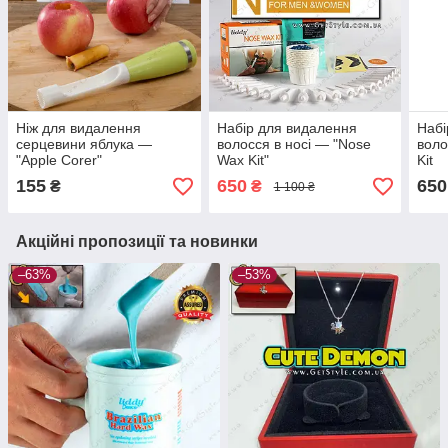
Ніж для видалення
Набір для видалення
Набі
серцевини яблука —
волосся в носі — "Nose
воло
"Apple Corer"
Wax Kit"
Kit
155
650
650
₴
₴
1 100 ₴
Акційні пропозиції та новинки
–63%
–53%