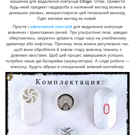
машинка для видалення ковтунців
Chigo
. Отже, привести
будь-який предмет гардероба в належний вигляд можна в
домашніх умовах, використовуючи цей геніальний винахід.
Одяг матиме вигляд як новий.
Просте і
ефективний пристрій
для видалення ковтунців
вовняних і трикотажних речей. Три ультратонкі леза, швидко
обертаючись, акуратно зрізають сліди часу на улюбленому
джемпері або кофточці. Причому леза можна регулювати так,
щоб вони обробляли й зовсім стару вовняну тканину з
довгими хвостами. Щоб цей процес завершився успішно,
потрібно лише дві батарейки (акумулятори). А сліди роботи —
ковтунці, будуть зібрані в спеціальний знімний контейнер.