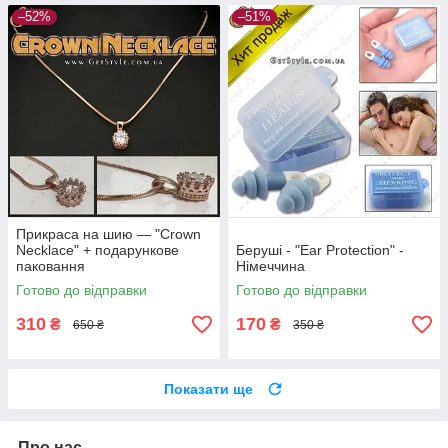
–52%
–51%
Прикраса на шию — "Crown
Necklace" + подарункове
Беруші - "Ear Protection" -
паковання
Німеччина
Готово до відправки
Готово до відправки
310
170
₴
₴
650 ₴
350 ₴
Показати ще
Про нас