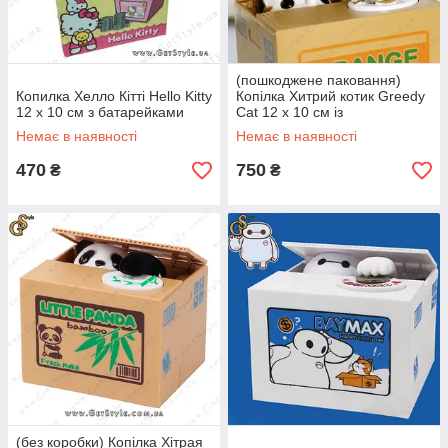
(пошкоджене паковання)
Копилка Хелло Кітті Hello Kitty
Копілка Хитрий котик Greedy
12 х 10 см з батарейками
Cat 12 х 10 см із
батарейками
Немає в наявності
Немає в наявності
470
750
₴
₴
(без коробки) Копілка Хітрая