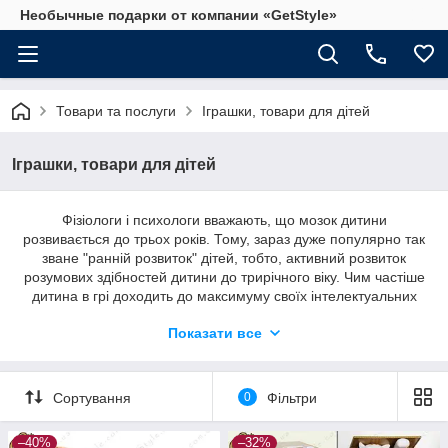
Необычные подарки от компании «GetStyle»
Товари та послуги
Іграшки, товари для дітей
Іграшки, товари для дітей
Фізіологи і психологи вважають, що мозок дитини
розвивається до трьох років. Тому, зараз дуже популярно так
зване "ранній розвиток" дітей, тобто, активний розвиток
розумових здібностей дитини до трирічного віку. Чим частіше
дитина в грі доходить до максимуму своїх інтелектуальних
можливостей - тим краще розвивається його мозок. Один з
Показати все
основних компонентів раннього розвиток - це використання
розвиваючих іграшок. Їх мета - розвиток дитини
Іграшки на будь-який смак, як для дитини, так і
Сортування
0
Фільтри
дорослого від компанії GetStyle.
–40%
–32%