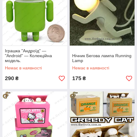
Іграшка "Андроїд" —
"Android" — Колекційна
Нічник Бегова лампа Running
модель.
Lamp
Немає в наявності
Немає в наявності
290
175
₴
₴