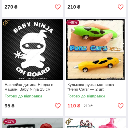
270
210
₴
₴
–48%
Наклейка дитина Ніндзя в
Кулькова ручка-машинка —
машині Baby Ninja 15 см
"Pens Cars" — 2 шт.
Готово до відправки
Готово до відправки
95
110
₴
₴
210 ₴
–31%