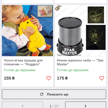
Чохол-м'яка іграшка для
Нічник зоряного неба — "Star
пляшечки — "Huggers"
Master"
Готово до відправки
Готово до відправки
155
175
₴
₴
Показати ще
1
/ 22