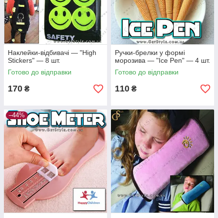
Наклейки-відбивачі — "High
Ручки-брелки у формі
Stickers" — 8 шт.
морозива — "Ice Pen" — 4 шт.
Готово до відправки
Готово до відправки
170
110
₴
₴
–44%