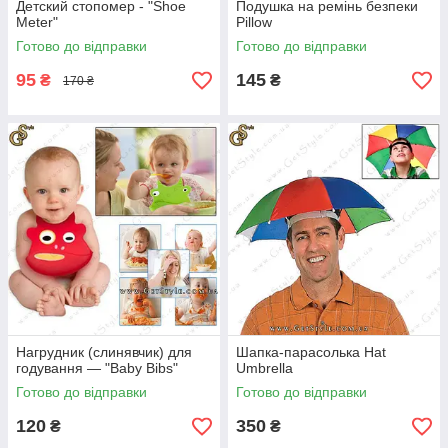
Детский стопомер - "Shoe
Подушка на ремінь безпеки
Meter"
Pillow
Готово до відправки
Готово до відправки
95
145
₴
₴
170 ₴
Нагрудник (слинявчик) для
Шапка-парасолька Hat
годування — "Baby Bibs"
Umbrella
Готово до відправки
Готово до відправки
120
350
₴
₴