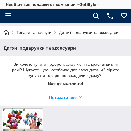
Необычные подарки от компании «GetStyle»
Товари та послуги
Дитячі подарунки та аксесуари
Дитячі подарунки та аксесуари
Ви хочете купити недорогі, але якісні та красиві дитячі
речі? Шукаєте щось особливе для своєї дитини? Мрієте
купувати товари, не виходячи з дому?
Все це можливо!
Спеціально для дбайливих, зайнятих та економних батьків
ми створили розділ дитячих товарів. Тепер усе, що потрібно
Показати все
вашим дітям, продається в одному місці, недорого та з
доставкою.
Рекомендуємо відвідати розділ
Унікальні та незвичайні
подарунки
.