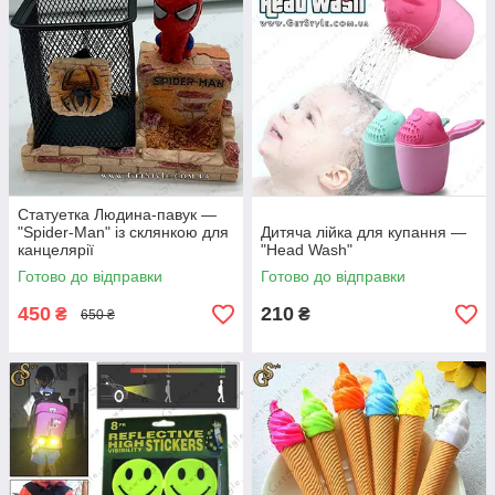
Статуетка Людина-павук —
"Spider-Man" із склянкою для
Дитяча лійка для купання —
канцелярії
"Head Wash"
Готово до відправки
Готово до відправки
450
210
₴
₴
650 ₴