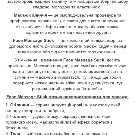
застою крові, зміцнює тканину та м'язи, довше зберігає шкіру
гладкою, молодою та еластичною.
Масаж обличчя
— це омолоджувальна процедура та
профілактика вікових змін, а також для зняття напруження
м'язів обличчя. Ефективність масажу обличчя можна
порівняти з ефектом від пластичної хірургії.
Face Massage Stick
— це компактний мінімасажер, за
допомогою якого Ви зможете робити масаж, сидячи перед
телевізором або під час прийняття гарячої ванни.
Увімкнення і вимкнення
Face Massage Stick
, досить
оригінальне. Масажер працює, коли смайлик «усміхається»,
варто повернути основу вліво, і смайлик змінюється на
сумний — масажер вимикається. Ну і, якщо ще трохи
повернути нижню частину вліво, вона від'єднується, тут
розташований відсік для батарейки.
Face Massage Stick можна використовувати для масажу:
1.
Обличчя
— сприяє циркуляції крові, знімає втому очей,
зменшує зморшки та набряки;
2.
Голови
— усуває втому, покращує діяльність кори
головного мозку, має заспокійливий ефект, бореться з
безсонням;
3.
Тела
— забезпечує розслаблення та релаксацію.