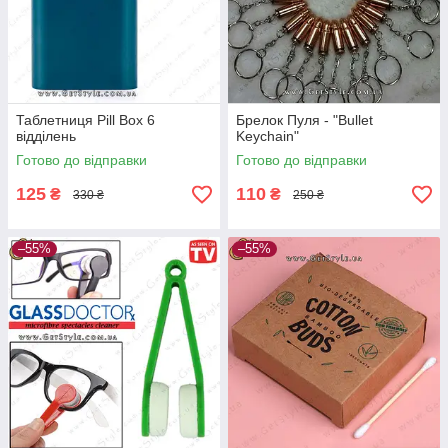
Таблетниця Pill Box 6
Брелок Пуля - "Bullet
відділень
Keychain"
Готово до відправки
Готово до відправки
125
110
₴
₴
330 ₴
250 ₴
–55%
–55%