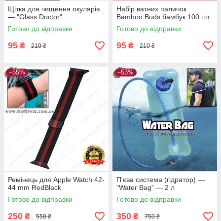
Щітка для чищення окулярів
Набір ватних паличок
— "Glass Doctor"
Bamboo Buds бамбук 100 шт.
Готово до відправки
Готово до відправки
95
95
₴
₴
210 ₴
210 ₴
–55%
–53%
Ремінець для Apple Watch 42-
П'єва система (гідратор) —
44 mm RedBlack
"Water Bag" — 2 л
Готово до відправки
Готово до відправки
250
350
₴
₴
550 ₴
750 ₴