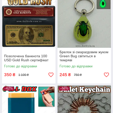
Брелок зі смарагдовим жуком
Позолочена банкнота 100
Green Bug світиться в
USD Gold Rush сертифікат
темряві
Готово до відправки
Готово до відправки
350
245
₴
₴
1 100 ₴
750 ₴
–62%
–56%