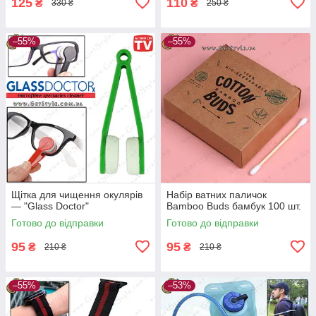
125
110
₴
₴
330 ₴
250 ₴
–55%
–55%
Щітка для чищення окулярів
Набір ватних паличок
— "Glass Doctor"
Bamboo Buds бамбук 100 шт.
Готово до відправки
Готово до відправки
95
95
₴
₴
210 ₴
210 ₴
–55%
–53%