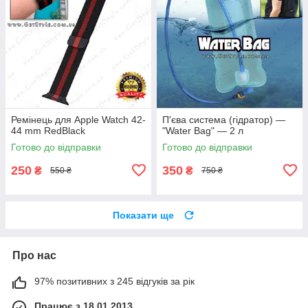
Ремінець для Apple Watch 42-
П'єва система (гідратор) —
44 mm RedBlack
"Water Bag" — 2 л
Готово до відправки
Готово до відправки
250
350
₴
₴
550 ₴
750 ₴
Показати ще
Про нас
97% позитивних з 245 відгуків за рік
Працює з 18.01.2013