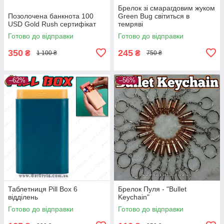
Брелок зі смарагдовим жуком
Позолочена банкнота 100
Green Bug світиться в
USD Gold Rush сертифікат
темряві
Готово до відправки
Готово до відправки
350
245
₴
₴
1 100 ₴
750 ₴
–62%
–56%
Таблетниця Pill Box 6
Брелок Пуля - "Bullet
відділень
Keychain"
Готово до відправки
Готово до відправки