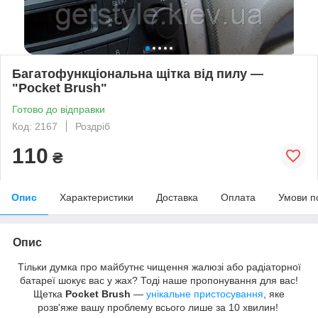
Багатофункціональна щітка від пилу —
"Pocket Brush"
Готово до відправки
Код: 2167
Роздріб
110
₴
Опис
Характеристики
Доставка
Оплата
Умови п
Опис
Тільки думка про майбутнє чищення жалюзі або радіаторної
батареї шокує вас у жах? Тоді наше пропонування для вас!
Щетка
Pocket Brush
—
унікальне пристосування
, яке
розв'яже вашу проблему всього лише за 10 хвилин!