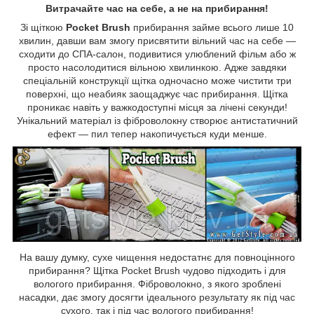
Витрачайте час на себе, а не на прибирання!
Зі щіткою
Pocket Brush
прибирання займе всього лише 10
хвилин, давши вам змогу присвятити вільний час на себе —
сходити до СПА-салон, подивитися улюблений фільм або ж
просто насолодитися вільною хвилинкою. Адже завдяки
спеціальній конструкції щітка одночасно може чистити три
поверхні, що неабияк заощаджує час прибирання. Щітка
проникає навіть у важкодоступні місця за лічені секунди!
Унікальний матеріал із фіброволокну створює антистатичний
ефект — пил тепер накопичується куди менше.
На вашу думку, сухе чищення недостатнє для повноцінного
прибирання? Щітка Pocket Brush чудово підходить і для
вологого прибирання. Фіброволокно, з якого зроблені
насадки, дає змогу досягти ідеального результату як під час
сухого, так і під час вологого прибирання!