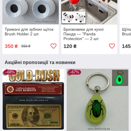
Тримачі для зубних щіток
Бризковики для кухні
Щітк
Brush Holder 2 шт.
Панда — "Panda
Brus
Protection" — 2 шт.
350
120
145
₴
₴
550 ₴
Акційні пропозиції та новинки
–68%
–67%