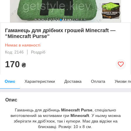
Гаманець для дрібних грошей Minecraft —
"Minecraft Purse"
Немає в наявності
Код: 2146
Роздріб
170
₴
Опис
Характеристики
Доставка
Оплата
Умови п
Опис
Гаманець для дрібниць
Minecraft Purse
, спеціально
виготовлений за мотивами гри
Minecraft
. У ньому можна
зберігати як дріб'язок, так і купюри. Має два відсіки на
блискавці. Розмір: 10 х 8 см.