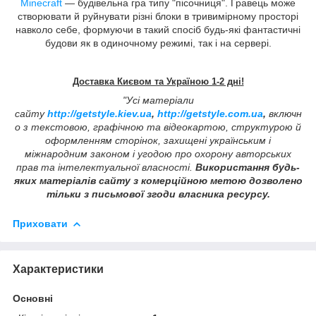
Minecraft
— будівельна гра типу "пісочниця". Гравець може
створювати й руйнувати різні блоки в тривимірному просторі
навколо себе, формуючи в такий спосіб будь-які фантастичні
будови як в одиночному режимі, так і на сервері.
Доставка Києвом та Україною 1-2 дні!
"Усі матеріали
сайту
http://getstyle.kiev.ua
,
http://getstyle.com.ua
,
включн
о з текстовою, графічною та відеокартою, структурою й
оформленням сторінок, захищені українським і
міжнародним законом і угодою про охорону авторських
прав та інтелектуальної власності.
Використання будь-
яких матеріалів сайту з комерційною метою дозволено
тільки з письмової згоди власника ресурсу.
Приховати
Характеристики
Основні