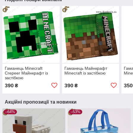
Гаманець Minecraft
Гаманець Майнкрафт
Гам
Crepeer Майнкрафт із
Minecraft із застібкою
Mine
застібкою
390
390
350
₴
₴
Акційні пропозиції та новинки
–64%
–53%