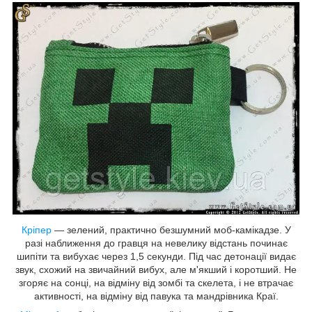
Кріпер
— зелений, практично безшумний моб-камікадзе. У
разі наближення до гравця на невелику відстань починає
шипіти та вибухає через 1,5 секунди. Під час детонації видає
звук, схожий на звичайний вибух, але м'якший і коротший. Не
згоряє на сонці, на відміну від зомбі та скелета, і не втрачає
активності, на відміну від павука та мандрівника Краї.