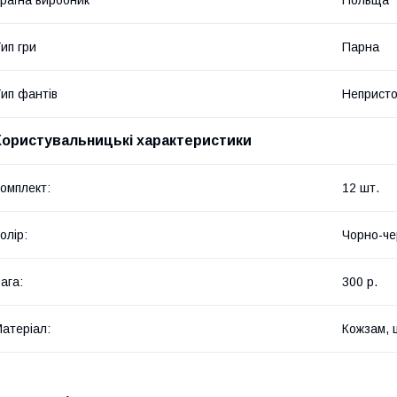
ип гри
Парна
ип фантів
Непристой
Користувальницькі характеристики
омплект:
12 шт.
олір:
Чорно-че
ага:
300 р.
атеріал:
Кожзам, 