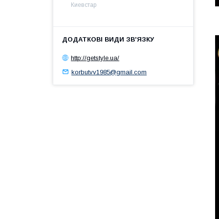
Киевстар
http://getstyle.ua/
korbutvv1985@gmail.com