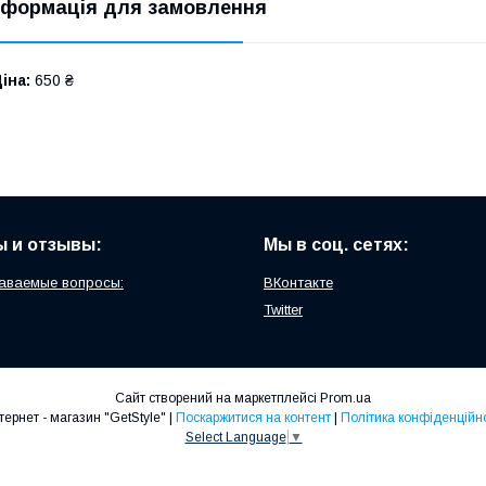
нформація для замовлення
іна:
650 ₴
 и отзывы:
Мы в соц. сетях:
аваемые вопросы:
ВКонтакте
Twitter
Сайт створений на маркетплейсі
Prom.ua
Интернет - магазин "GetStyle" |
Поскаржитися на контент
|
Політика конфіденційно
Select Language
▼