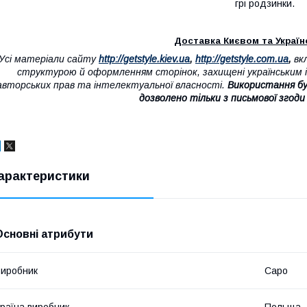
грі родзинки.
Доставка Києвом та Україно
"Усі матеріали сайту
http://getstyle.kiev.ua
,
http://getstyle.com.ua
,
вк
структурою й оформленням сторінок, захищені українським і
авторських прав та інтелектуальної власності.
Використання бу
дозволено тільки з письмової згоди
арактеристики
Основні атрибути
иробник
Capo
раїна виробник
Польща