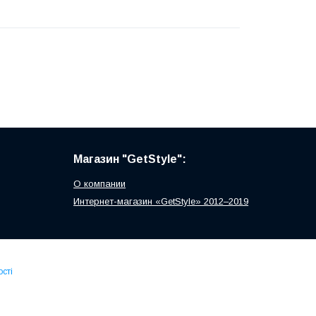
Магазин "GetStyle":
О компании
Интернет-магазин «GetStyle» 2012–2019
сті