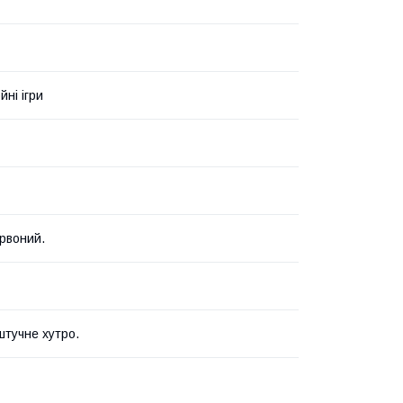
ні ігри
рвоний.
штучне хутро.