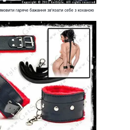
имовити гаряче бажання зв'язати себе з коханою