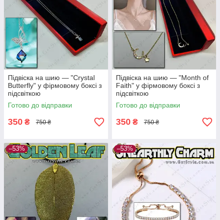
Підвіска на шию — "Crystal
Підвіска на шию — "Month of
Butterfly" у фірмовому боксі з
Faith" у фірмовому боксі з
підсвіткою
підсвіткою
Готово до відправки
Готово до відправки
350
350
₴
₴
750 ₴
750 ₴
–53%
–53%