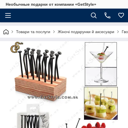
Необычные подарки от компании «GetStyle»
Товари та послуги
Жіночі подарунки й аксесуари
Гво