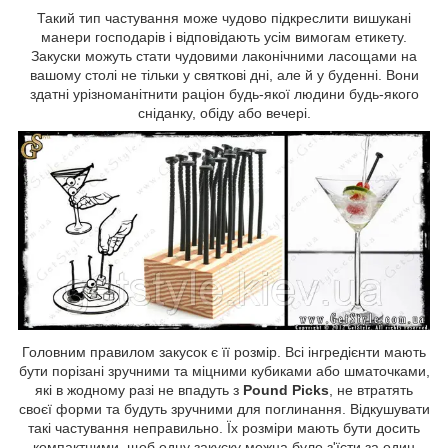
Такий тип частування може чудово підкреслити вишукані
манери господарів і відповідають усім вимогам етикету.
Закуски можуть стати чудовими лаконічними ласощами на
вашому столі не тільки у святкові дні, але й у буденні. Вони
здатні урізноманітнити раціон будь-якої людини будь-якого
сніданку, обіду або вечері.
Головним правилом закусок є її розмір. Всі інгредієнти мають
бути порізані зручними та міцними кубиками або шматочками,
які в жодному разі не впадуть з
Pound Picks
, не втратять
своєї форми та будуть зручними для поглинання. Відкушувати
такі частування неправильно. Їх розміри мають бути досить
компактними, щоб одну закуску можна було з'їсти за один