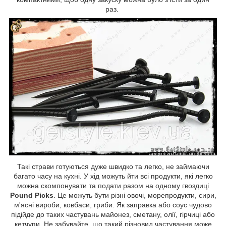
раз.
Такі страви готуються дуже швидко та легко, не займаючи
багато часу на кухні. У хід можуть йти всі продукти, які легко
можна скомпонувати та подати разом на одному гвоздиці
Pound Picks
. Це можуть бути різні овочі, морепродукти, сири,
м'ясні вироби, ковбаси, гриби. Як заправка або соус чудово
підійде до таких частувань майонез, сметану, олії, гірчиці або
кетчупи. Не забувайте, що такий різновид частування може