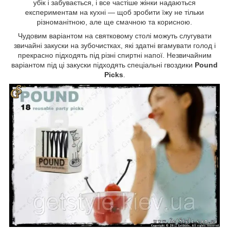
убік і забувається, і все частіше жінки надаються
експериментам на кухні — щоб зробити їжу не тільки
різноманітною, але ще смачною та корисною.
Чудовим варіантом на святковому столі можуть слугувати
звичайні закуски на зубочистках, які здатні вгамувати голод і
прекрасно підходять під різні спиртні напої. Незвичайним
варіантом під ці закуски підходять спеціальні гвоздики
Pound
Picks
.