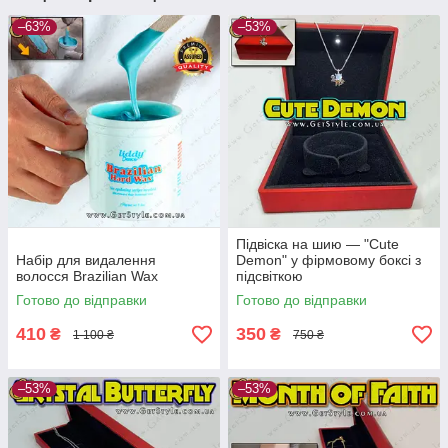
–63%
–53%
Підвіска на шию — "Cute
Набір для видалення
Demon" у фірмовому боксі з
волосся Brazilian Wax
підсвіткою
Готово до відправки
Готово до відправки
410
350
₴
₴
1 100 ₴
750 ₴
–53%
–53%