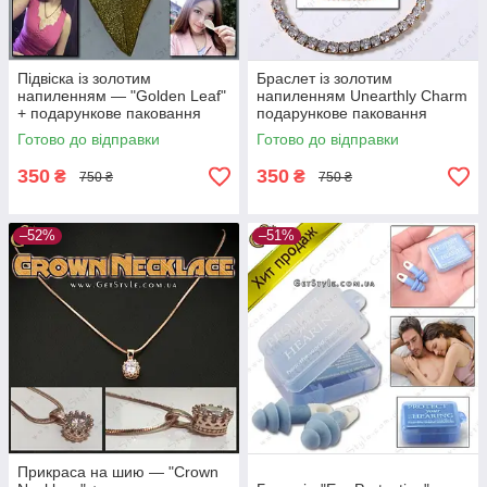
Підвіска із золотим
Браслет із золотим
напиленням — "Golden Leaf"
напиленням Unearthly Charm
+ подарункове паковання
подарункове паковання
Готово до відправки
Готово до відправки
350
350
₴
₴
750 ₴
750 ₴
–52%
–51%
Прикраса на шию — "Crown