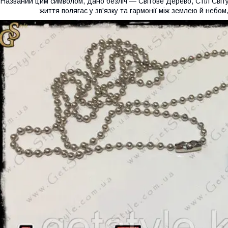
Названий цим символом, дано безліч — Світове Дерево, Стіл Світ
життя полягає у зв'язку та гармонії між землею й неб