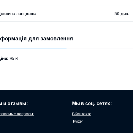
овжина ланцюжка:
50 див.
нформація для замовлення
іна:
95 ₴
 и отзывы:
Мы в соц. сетях:
аваемые вопросы:
ВКонтакте
Twitter