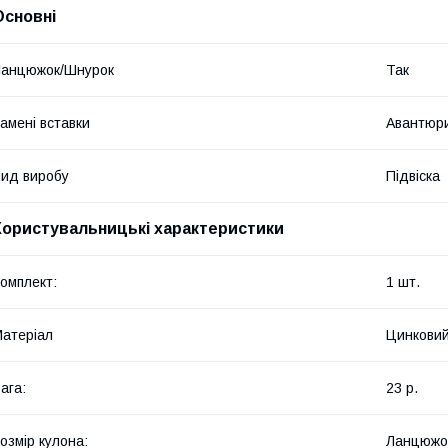
Основні
Ланцюжок/Шнурок
Так
амені вставки
Авантюр
ид виробу
Підвіска
Користувальницькі характеристики
омплект:
1 шт.
атеріал
Цинковий
ага:
23 р.
озмір кулона:
Ланцюжок: