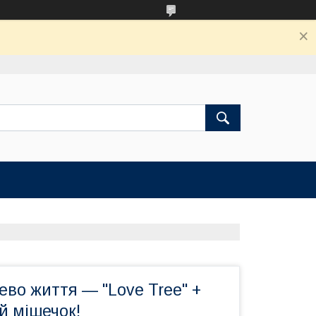
ево життя — "Love Tree" +
й мішечок!