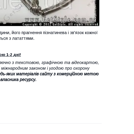
ини, його прагнення пізнатинева і зв'язок кожної
ться з лататтями.
ю 1-2 дні!
лючно з текстовою, графічною та відеокартою,
 міжнародним законом і угодою про охорону
дь-яких матеріалів сайту з комерційною метою
 власника ресурсу.