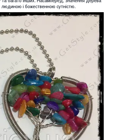
у та багато інших. Насамперед, значення дерева
ом, людиною і божественною сутністю.