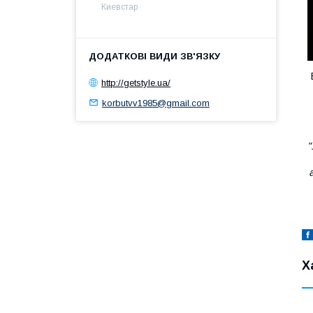
Киевстар
http://getstyle.ua/
korbutvv1985@gmail.com
Х