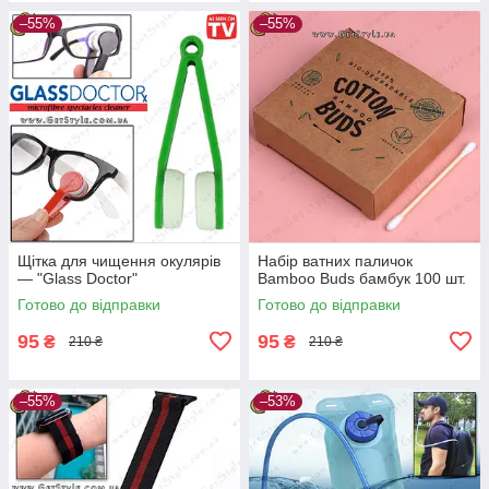
–55%
–55%
Щітка для чищення окулярів
Набір ватних паличок
— "Glass Doctor"
Bamboo Buds бамбук 100 шт.
Готово до відправки
Готово до відправки
95
95
₴
₴
210 ₴
210 ₴
–55%
–53%