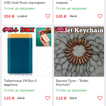
USD Gold Rush сертифікат
темряві
Готово до відправки
Готово до відправки
350
245
₴
₴
1 100 ₴
750 ₴
–62%
–56%
Таблетниця Pill Box 6
Брелок Пуля - "Bullet
відділень
Keychain"
Готово до відправки
Готово до відправки
125
110
₴
₴
330 ₴
250 ₴