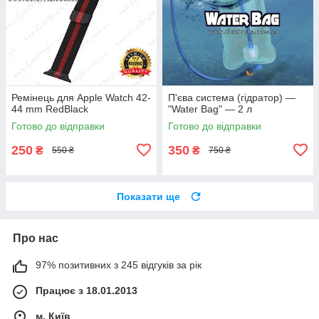
Ремінець для Apple Watch 42-
П'єва система (гідратор) —
44 mm RedBlack
"Water Bag" — 2 л
Готово до відправки
Готово до відправки
250
350
₴
₴
550 ₴
750 ₴
Показати ще
Про нас
97% позитивних з 245 відгуків за рік
Працює з 18.01.2013
м. Київ