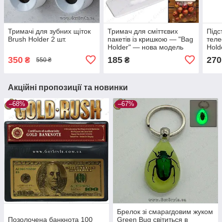
Тримачі для зубних щіток
Тримач для сміттєвих
Підс
Brush Holder 2 шт.
пакетів із кришкою — "Bag
тел
Holder" — нова модель
Hold
350
185
270
₴
₴
550 ₴
Акційні пропозиції та новинки
–68%
–67%
Брелок зі смарагдовим жуком
Позолочена банкнота 100
Green Bug світиться в