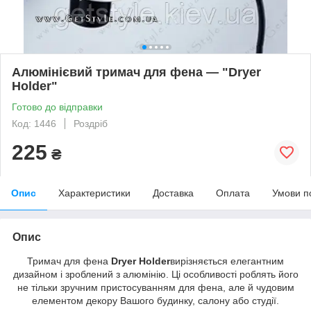
Алюмінієвий тримач для фена — "Dryer
Holder"
Готово до відправки
Код: 1446
Роздріб
225
₴
Опис
Характеристики
Доставка
Оплата
Умови п
Опис
Тримач для фена
Dryer Holder
вирізняється елегантним
дизайном і зроблений з алюмінію. Ці особливості роблять його
не тільки зручним пристосуванням для фена, але й чудовим
елементом декору Вашого будинку, салону або студії.