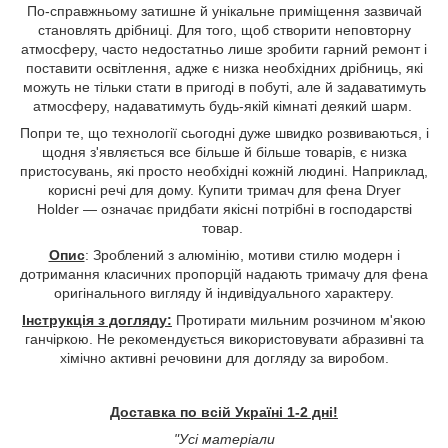
По-справжньому затишне й унікальне приміщення зазвичай
становлять дрібниці. Для того, щоб створити неповторну
атмосферу, часто недостатньо лише зробити гарний ремонт і
поставити освітлення, адже є низка необхідних дрібниць, які
можуть не тільки стати в пригоді в побуті, але й задаватимуть
атмосферу, надаватимуть будь-якій кімнаті деякий шарм.
Попри те, що технології сьогодні дуже швидко розвиваються, і
щодня з'являється все більше й більше товарів, є низка
пристосувань, які просто необхідні кожній людині. Наприклад,
корисні речі для дому. Купити тримач для фена Dryer
Holder — означає придбати якісні потрібні в господарстві
товар.
Опис
: Зроблений з алюмінію, мотиви стилю модерн і
дотримання класичних пропорцій надають тримачу для фена
оригінального вигляду й індивідуального характеру.
Інструкція з догляду:
Протирати мильним розчином м'якою
ганчіркою. Не рекомендується використовувати абразивні та
хімічно активні речовини для догляду за виробом.
Доставка по всій Україні 1-2 дні!
"Усі матеріали