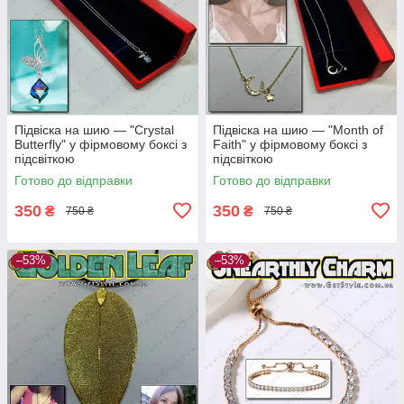
Підвіска на шию — "Crystal
Підвіска на шию — "Month of
Butterfly" у фірмовому боксі з
Faith" у фірмовому боксі з
підсвіткою
підсвіткою
Готово до відправки
Готово до відправки
350
350
₴
₴
750 ₴
750 ₴
–53%
–53%