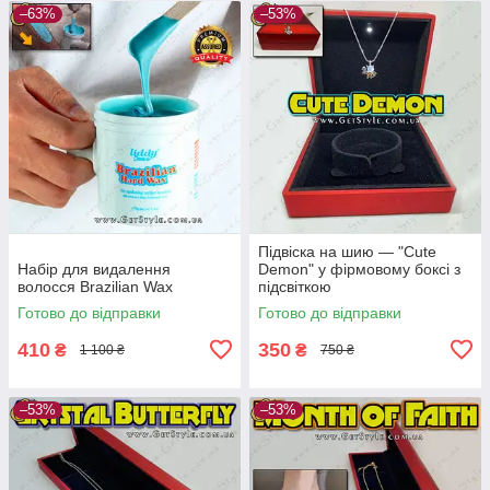
–63%
–53%
Підвіска на шию — "Cute
Набір для видалення
Demon" у фірмовому боксі з
волосся Brazilian Wax
підсвіткою
Готово до відправки
Готово до відправки
410
350
₴
₴
1 100 ₴
750 ₴
–53%
–53%