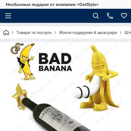
Необычные подарки от компании «GetStyle»
Товари та послуги
Жіночі подарунки й аксесуари
Што