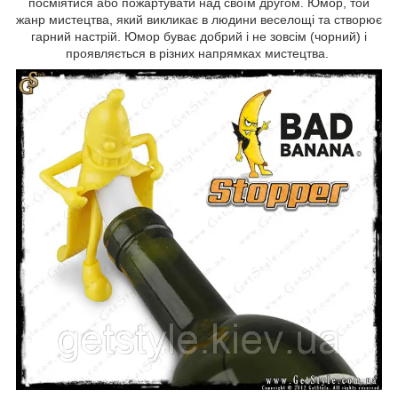
посміятися або пожартувати над своїм другом. Юмор, той
жанр мистецтва, який викликає в людини веселощі та створює
гарний настрій. Юмор буває добрий і не зовсім (чорний) і
проявляється в різних напрямках мистецтва.