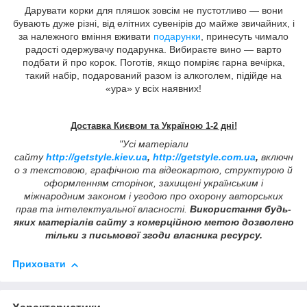
Дарувати корки для пляшок зовсім не пустотливо — вони
бувають дуже різні, від елітних сувенірів до майже звичайних, і
за належного вміння вживати
подарунки
, принесуть чимало
радості одержувачу подарунка. Вибираєте вино — варто
подбати й про корок. Поготів, якщо помріяє гарна вечірка,
такий набір, подарований разом із алкоголем, підійде на
«ура» у всіх наявних!
Доставка Києвом та Україною 1-2 дні!
"Усі матеріали
сайту
http://getstyle.kiev.ua
,
http://getstyle.com.ua
,
включн
о з текстовою, графічною та відеокартою, структурою й
оформленням сторінок, захищені українським і
міжнародним законом і угодою про охорону авторських
прав та інтелектуальної власності.
Використання будь-
яких матеріалів сайту з комерційною метою дозволено
тільки з письмової згоди власника ресурсу.
Приховати