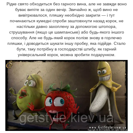
Рідке свято обходиться без гарного вина, але не завжди воно
буває випіте за один вечір. Звичайно ж, щоб вино не
вивітрювалося, пляшку необхідно закрити — і тут
починаються кумедні спроби заштовхнути назад корок, не
настільки давно захоплену за допомогою штопора,
струшування (якщо це шампанське) або будь-якого іншого
способу. Але не будь-який корок полізе знову в горлечко
пляшки, і доводиться шукати іншу пробку, яка підійде. Стало
бути, таку потрібну в господарстві штибу, як гарний
універсальний корок, можна зробити подарунком.