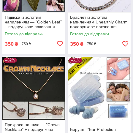
Підвіска із золотим
Браслет із золотим
напиленням — "Golden Leaf"
напиленням Unearthly Charm
+ подарункове паковання
подарункове паковання
Готово до відправки
Готово до відправки
350
350
₴
₴
750 ₴
750 ₴
–52%
–51%
Прикраса на шию — "Crown
Necklace" + подарункове
Беруші - "Ear Protection" -