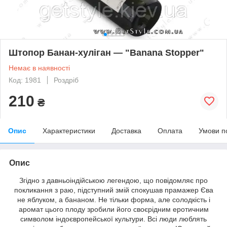
Штопор Банан-хуліган — "Banana Stopper"
Немає в наявності
Код: 1981
Роздріб
210
₴
Опис
Характеристики
Доставка
Оплата
Умови п
Опис
Згідно з давньоіндійською легендою, що повідомляє про
покликання з раю, підступний змій спокушав прамажер Єва
не яблуком, а бананом. Не тільки форма, але солодкість і
аромат цього плоду зробили його своєрідним еротичним
символом індоєвропейської культури. Всі люди люблять