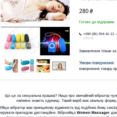
280 ₴
Готово до відправки
+380 (93) 554-41-12
Lifecell
Замовлення тільки з
повернення товару п
Що це за сексуальна іграшка? Якщо про звичайний вібратор чул
напевно знають одиниці. Такий виріб має овальну форму, 
Яйце-вібратор має принципову відмінність від подібних йому сексіг
керувати приладом дистанційно. Віброяйцо
Women Massager
дає