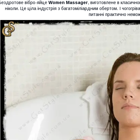
Бездротове вібро-яйце
Women Massager
, виготовлене в класично
ніколи. Це ціла індустрія з багатоміліардним обертом. І чогогрі
питанні практично немо