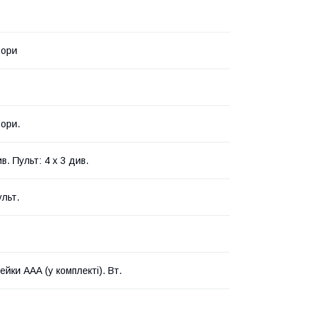
ьори
ьори.
ив. Пульт: 4 х 3 див.
ульт.
ейки ААА (у комплекті). Вт.