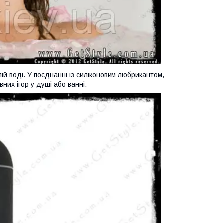
ій воді. У поєднанні із силіконовим любрикантом,
их ігор у душі або ванні.