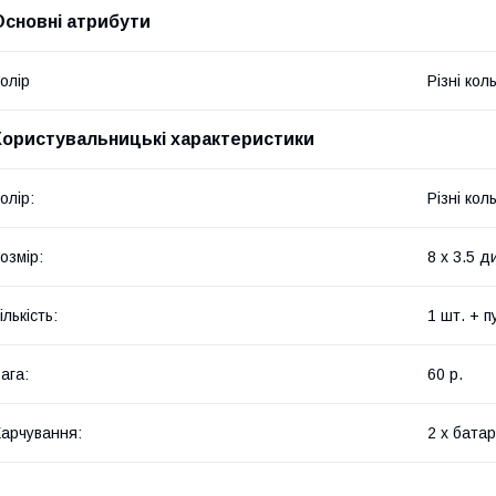
Основні атрибути
олір
Різні кол
Користувальницькі характеристики
олір:
Різні кол
озмір:
8 х 3.5 д
ількість:
1 шт. + п
ага:
60 р.
арчування:
2 х батар