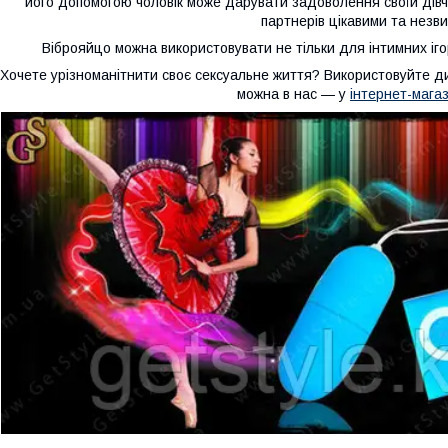
його допомогою чоловік може дарувати задоволення своїй дівчин
партнерів цікавими та незв
Віброяйцо можна використовувати не тільки для інтимних іг
Хочете урізноманітнити своє сексуальне життя? Використовуйте 
можна в нас — у
інтернет-магаз