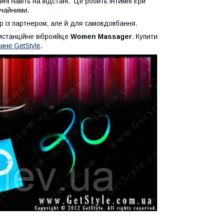
і навіть на відстані. Це робить інтимні ігри
ичайними.
ор із партнером, але й для самовдовбання.
дистанційне віброяйце
Women Massager
. Купити
ине GetStyle
.