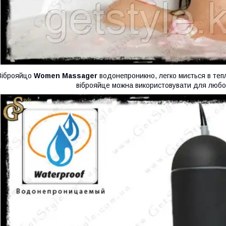
Віброяйцо
Women Massager
водонепроникно, легко миється в тепл
віброяйце можна використовувати для любовн