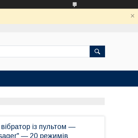
вібратор із пультом —
ager" — 20 режимів