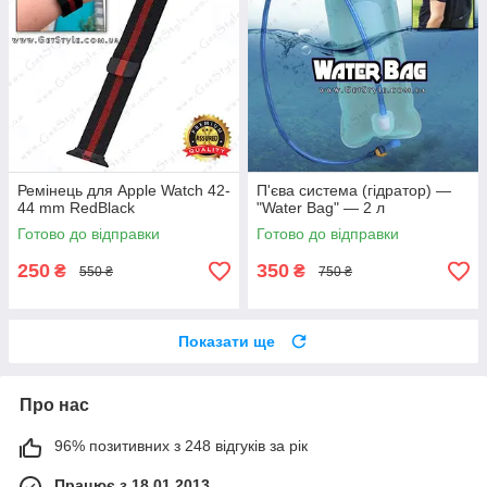
Ремінець для Apple Watch 42-
П'єва система (гідратор) —
44 mm RedBlack
"Water Bag" — 2 л
Готово до відправки
Готово до відправки
250
350
₴
₴
550 ₴
750 ₴
Показати ще
Про нас
96% позитивних з 248 відгуків за рік
Працює з 18.01.2013