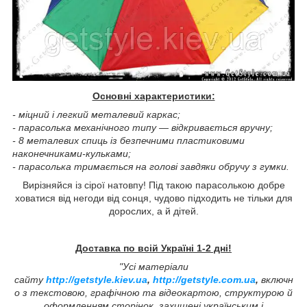
Основні характеристики:
- міцний і легкий металевий каркас;
- парасолька механічного типу — відкривається вручну;
- 8 металевих спиць із безпечними пластиковими
наконечниками-кульками;
- парасолька тримається на голові завдяки обручу з гумки.
Вирізняйся із сірої натовпу! Під такою парасолькою добре
ховатися від негоди від сонця, чудово підходить не тільки для
дорослих, а й дітей.
Доставка по всій Україні 1-2 дні!
"Усі матеріали
сайту
http://getstyle.kiev.ua
,
http://getstyle.com.ua
,
включн
о з текстовою, графічною та відеокартою, структурою й
оформленням сторінок, захищені українським і