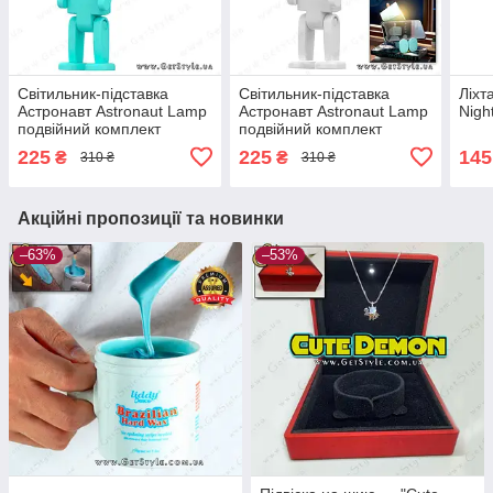
Світильник-підставка
Світильник-підставка
Ліхт
Астронавт Astronaut Lamp
Астронавт Astronaut Lamp
Night
подвійний комплект
подвійний комплект
батарейок
батарейок
225
225
145
₴
₴
310 ₴
310 ₴
Акційні пропозиції та новинки
–63%
–53%