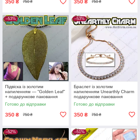
350
350
₴
₴
750 ₴
750 ₴
–53%
–53%
Підвіска із золотим
Браслет із золотим
напиленням — "Golden Leaf"
напиленням Unearthly Charm
+ подарункове паковання
подарункове паковання
Готово до відправки
Готово до відправки
350
350
₴
₴
750 ₴
750 ₴
–52%
–51%