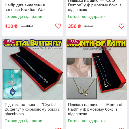
Підвіска на шию — "Cute
Набір для видалення
Demon" у фірмовому боксі з
волосся Brazilian Wax
підсвіткою
Готово до відправки
Готово до відправки
410
350
₴
₴
1 100 ₴
750 ₴
–53%
–53%
Підвіска на шию — "Crystal
Підвіска на шию — "Month of
Butterfly" у фірмовому боксі з
Faith" у фірмовому боксі з
підсвіткою
підсвіткою
Готово до відправки
Готово до відправки