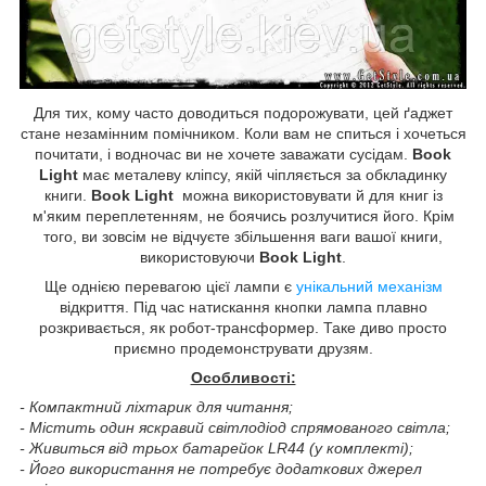
Для тих, кому часто доводиться подорожувати, цей ґаджет
стане незамінним помічником. Коли вам не спиться і хочеться
почитати, і водночас ви не хочете заважати сусідам.
Book
Light
має металеву кліпсу, якій чіпляється за обкладинку
книги.
Book Light
можна використовувати й для книг із
м'яким переплетенням, не боячись розлучитися його. Крім
того, ви зовсім не відчуєте збільшення ваги вашої книги,
використовуючи
Book Light
.
Ще однією перевагою цієї лампи є
унікальний механізм
відкриття. Під час натискання кнопки лампа плавно
розкривається, як робот-трансформер. Таке диво просто
приємно продемонструвати друзям.
Особливості:
- Компактний ліхтарик для читання;
- Містить один яскравий світлодіод спрямованого світла;
- Живиться від трьох батарейок LR44 (у комплекті);
- Його використання не потребує додаткових джерел