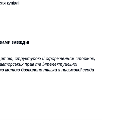
я купівлі!
 вами завжди!
картою, структурою й оформленням сторінок,
у авторських прав та інтелектуальної
ою метою дозволено тільки з письмової згоди