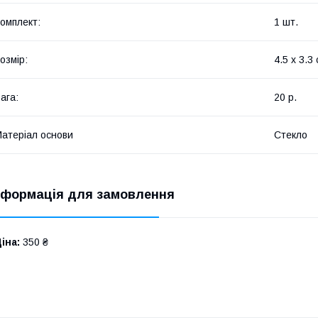
омплект:
1 шт.
озмір:
4.5 х 3.3
ага:
20 р.
атеріал основи
Стекло
нформація для замовлення
іна:
350 ₴