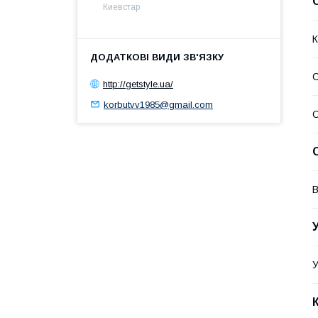
Киевстар
К
http://getstyle.ua/
korbutvv1985@gmail.com
С
В
У