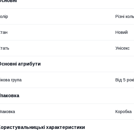
Основні
олір
Різні кол
Стан
Новий
тать
Унісекс
Основні атрибути
ікова група
Від 5 рок
Упаковка
паковка
Коробка
Користувальницькі характеристики