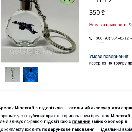
350 ₴
Немає в наявності
К
+380 (93) 554-41-12
Lifecell
повернення товару п
релок Minecraft з підсвіткою — стильний аксесуар для спра
ориньте у світ кубічних пригод з оригінальним брелоком
Minecraft
ле й здивує яскравою
підсвіткою з
плавний
зміною кольорів
!
о комплекту входить
подарункове паковання
— ідеальний варіа