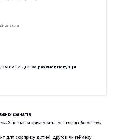
од:
4611-19
ротягом 14 днів
за рахунок покупця
вжніх фанатів!
, який не тільки прикрасить ваші ключі або рюкзак,
нт для сюрпризу дитині, другові чи геймеру.