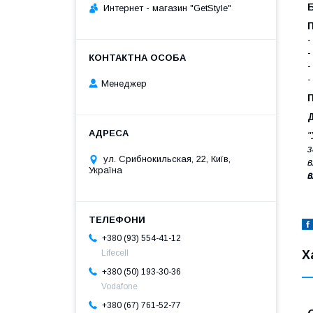
Интернет - магазин "GetStyle"
-
-
-
-
Менеджер
П
Д
"
з
ул. Срибнокильская, 22, Київ,
в
Україна
в
+380 (93) 554-41-12
Х
Lifecell
+380 (50) 193-30-36
Vodafone
+380 (67) 761-52-77