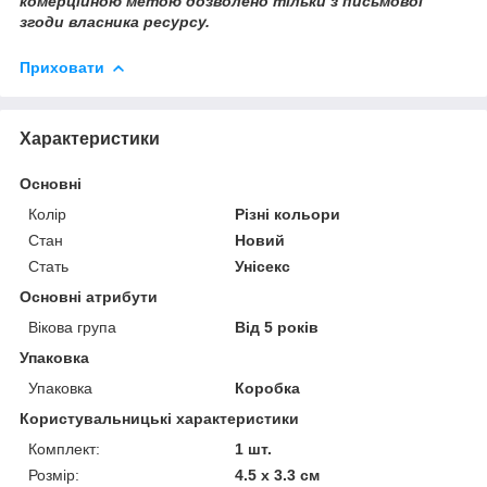
комерційною метою дозволено тільки з письмової
згоди власника ресурсу.
Приховати
Характеристики
Основні
Колір
Різні кольори
Стан
Новий
Стать
Унісекс
Основні атрибути
Вікова група
Від 5 років
Упаковка
Упаковка
Коробка
Користувальницькі характеристики
Комплект:
1 шт.
Розмір:
4.5 х 3.3 см