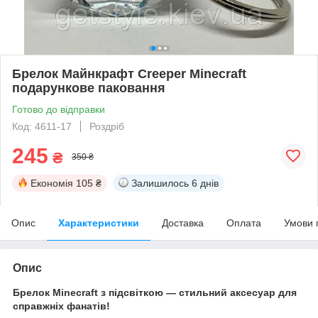
Брелок Майнкрафт Creeper Minecraft
подарункове паковання
Готово до відправки
Код: 4611-17
Роздріб
245
₴
350 ₴
Економія
105 ₴
Залишилось
6 днів
Опис
Характеристики
Доставка
Оплата
Умови 
Опис
Брелок Minecraft з підсвіткою — стильний аксесуар для
справжніх фанатів!