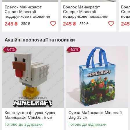
Брелок Майнкрафт
Брелок Майнкрафт
Бре
Скелет Minecraft
Creeper Minecraft
Cree
подарункове паковання
подарункове паковання
пода
245
245
245
₴
₴
350 ₴
350 ₴
Акційні пропозиції та новинки
–64%
–53%
Конструктор фігурка Курка
Сумка Майнкрафт Minecraft
Майнкрафт Chicken 6 см
Bag 33 см
Готово до відправки
Готово до відправки