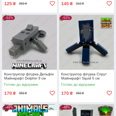
125
145
₴
₴
350 ₴
310 ₴
–51%
–51%
Конструктор фігурка Дельфін
Конструктор фігурка Спрут
Майнкрафт Dolphin 9 см
Майнкрафт Squid 5 см
Готово до відправки
Готово до відправки
170
170
₴
₴
350 ₴
350 ₴
–49%
–48%