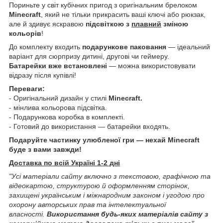
Пориньте у світ кубічних пригод з оригінальним брелоком
Minecraft
, який не тільки прикрасить ваші ключі або рюкзак,
але й здивує яскравою
підсвіткою з
плавний
зміною
кольорів
!
До комплекту входить
подарункове паковання
— ідеальний
варіант для сюрпризу дитині, другові чи геймеру.
Батарейки вже встановлені
— можна використовувати
відразу після купівлі!
Переваги:
- Оригінальний дизайн у стилі
Minecraft.
- мінлива кольорова підсвітка.
- Подарункова коробка в комплекті.
- Готовий до використання — батарейки входять.
Подаруйте частинку улюбленої гри — нехай Minecraft
буде з вами завжди!
Доставка по всій Україні 1-2 дні
"Усі матеріали сайту включно з текстовою, графічною та
відеокартою, структурою й оформленням сторінок,
захищені українським і міжнародним законом і угодою про
охорону авторських прав та інтелектуальної
власності.
Використання будь-яких матеріалів сайту з