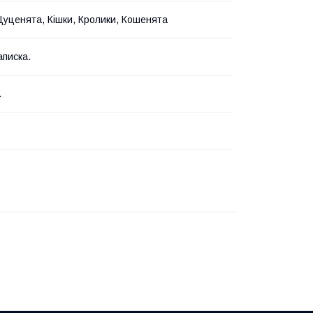
Цуценята, Кішки, Кролики, Кошенята
аписка.
.