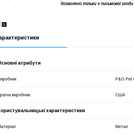
дозволено тільки з письмової згоди
арактеристики
Основні атрибути
иробник
P&G Pet 
раїна виробник
США
Користувальницькі характеристики
атеріал
Метал