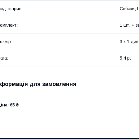
ид тварин
Собаки, 
омплект:
1 шт. + з
озмір:
3 х 1 див
ага:
5.4 р.
нформація для замовлення
іна:
65 ₴