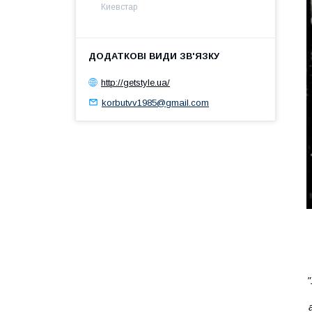
Киевстар
http://getstyle.ua/
korbutvv1985@gmail.com