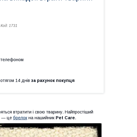
Код:
1731
а телефоном
ротягом 14 днів
за рахунок покупця
ояться втратити і свою тварину. Найпростіший
я — це
брелок
на нашийник
Pet Care
.