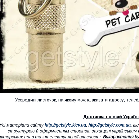
Усередині листочок, на якому можна вказати адресу, телефон
Доставка по всій Україні 
"Усі матеріали сайту
http://getstyle.kiev.ua
,
http://getstyle.com.ua
,
вк
структурою й оформленням сторінок, захищені українським і
авторських прав та інтелектуальної власності.
Використання бу