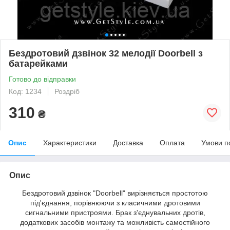
Бездротовий дзвінок 32 мелодії Doorbell з
батарейками
Готово до відправки
Код: 1234
Роздріб
310
₴
Опис
Характеристики
Доставка
Оплата
Умови п
Опис
Бездротовий дзвінок "Doorbell" вирізняється простотою
під'єднання, порівнюючи з класичними дротовими
сигнальними пристроями. Брак з'єднувальних дротів,
додаткових засобів монтажу та можливість самостійного