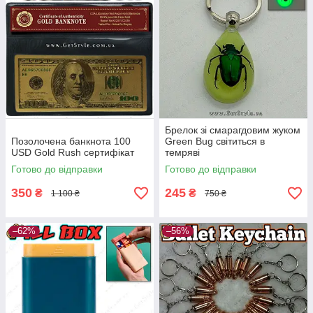
Брелок зі смарагдовим жуком
Позолочена банкнота 100
Green Bug світиться в
USD Gold Rush сертифікат
темряві
Готово до відправки
Готово до відправки
350
245
₴
₴
1 100 ₴
750 ₴
–62%
–56%