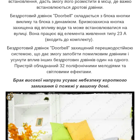
встановлення, дасть змогу його розмістити в місці, де важко
встановлюються дротові дзвінки.
Бездротовий дзвінок "Doorbell" складається з блока кнопки
виклику та блока з динаміком. Бризкозахисна кнопка
захищена від впливу води та може встановлюватися на
вулиці. Вона працює від елемента живлення типу 23 А
(входить до комплекту).
Бездротовий дзвінок "Doorbell" захищений перешкодостійкою
системою, що дає змогу запобігти помилковим дзвінким і
усунути вплив інших бездротових дзвінків один на одного.
Пристрій обладнаний 32 поліфонічними мелодіями та
світловими ефектами.
Брак високої напруги усуває небезпеку короткого
замикання й пожежі у вашому домі.