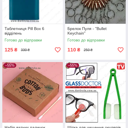
Таблетниця Pill Box 6
Брелок Пуля - "Bullet
відділень
Keychain"
Готово до відправки
Готово до відправки
125
110
₴
₴
330 ₴
250 ₴
–55%
–55%
Набір ватних паличок
Щітка для чищення окулярів