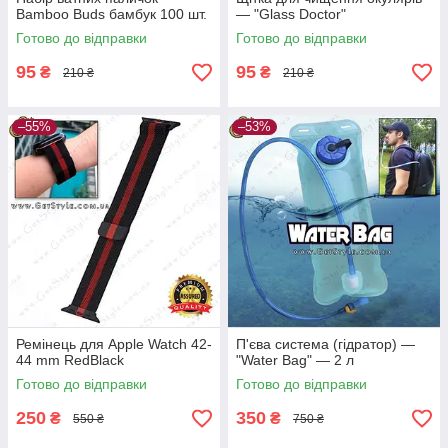
Bamboo Buds бамбук 100 шт.
— "Glass Doctor"
Готово до відправки
Готово до відправки
95
95
₴
₴
210 ₴
210 ₴
–55%
–53%
Ремінець для Apple Watch 42-
П'єва система (гідратор) —
44 mm RedBlack
"Water Bag" — 2 л
Готово до відправки
Готово до відправки
250
350
₴
₴
550 ₴
750 ₴