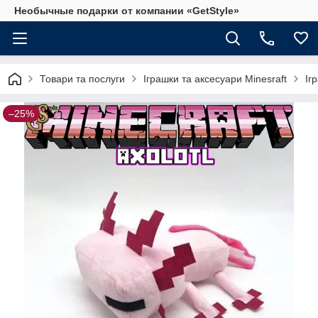
Необычные подарки от компании «GetStyle»
Товари та послуги
Іграшки та аксесуари Minesraft
Іг
–25%