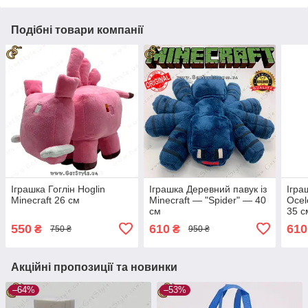
Подібні товари компанії
Іграшка Гоглін Hoglin
Іграшка Деревний павук із
Ігра
Minecraft 26 см
Minecraft — "Spider" — 40
Ocel
см
35 с
550
610
610
₴
₴
750 ₴
950 ₴
Акційні пропозиції та новинки
–64%
–53%