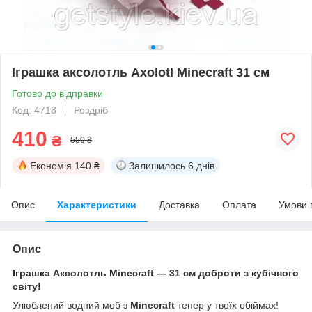
Іграшка аксолотль Axolotl Minecraft 31 см
Готово до відправки
Код: 4718
Роздріб
410
₴
550 ₴
Економія
140 ₴
Залишилось
6 днів
Опис
Характеристики
Доставка
Оплата
Умови 
Опис
Іграшка Аксолотль Minecraft — 31 см доброти з кубічного
світу!
Улюблений водний моб з
Minecraft
тепер у твоїх обіймах!