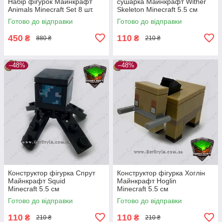
Набір фігурок Майнкрафт
сушарка Майнкрафт Wither
Animals Minecraft Set 8 шт.
Skeleton Minecraft 5.5 см
Готово до відправки
Готово до відправки
450
110
₴
₴
880 ₴
210 ₴
–48%
–48%
Конструктор фігурка Спрут
Конструктор фігурка Хоглін
Майнкрафт Squid
Майнкрафт Hoglin
Minecraft 5.5 см
Minecraft 5.5 см
Готово до відправки
Готово до відправки
110
110
₴
₴
210 ₴
210 ₴