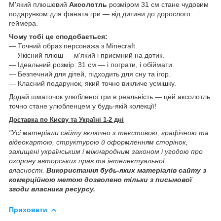
М'який плюшевий
Аксолотль
розміром 31 см стане чудовим
подарунком для фаната гри — від дитини до дорослого
геймера.
Чому тобі це сподобається:
— Точний образ персонажа з Minecraft.
— Якісний плюш — м'який і приємний на дотик.
— Ідеальний розмір: 31 см — і пограти, і обіймати.
— Безпечний для дітей, підходить для сну та ігор.
— Класний подарунок, який точно викличе усмішку.
Додай шматочок улюбленої гри в реальність — цей аксолотль
точно стане улюбленцем у будь-якій колекції!
Доставка по Києву та Україні 1-2 дні
"Усі матеріали сайту включно з текстовою, графічною та
відеокартою, структурою й оформленням сторінок,
захищені українським і міжнародним законом і угодою про
охорону авторських прав та інтелектуальної
власності.
Використання будь-яких матеріалів сайту з
комерційною метою дозволено тільки з письмової
згоди власника ресурсу.
Приховати