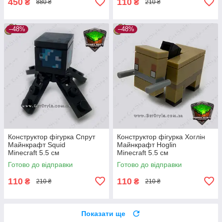
450
110
₴
₴
880 ₴
210 ₴
–48%
–48%
Конструктор фігурка Спрут
Конструктор фігурка Хоглін
Майнкрафт Squid
Майнкрафт Hoglin
Minecraft 5.5 см
Minecraft 5.5 см
Готово до відправки
Готово до відправки
110
110
₴
₴
210 ₴
210 ₴
Показати ще