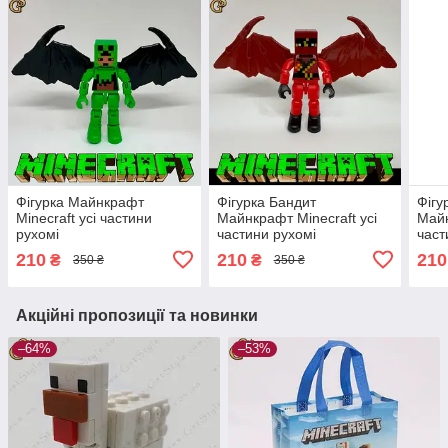
Фігурка Майнкрафт
Фігурка Бандит
Фігу
Minecraft усі частини
Майнкрафт Minecraft усі
Майн
рухомі
частини рухомі
част
210
210
210
₴
₴
350 ₴
350 ₴
Акційні пропозиції та новинки
–64%
–53%