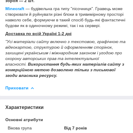
зброя — 2 шт.
Minecraft
— будівельна гра типу "пісочниця". Гравець може
створювати й руйнувати різні блоки в тривимірному просторі
навколо себе, формуючи в такий спосіб будь-які фантастичні
будови як в одиночному режимі, так і на сервері.
Доставка по всій Україні 1-2 дні
"Усі матеріали сайту включно з текстовою, графічною та
відеокартою, структурою й оформленням сторінок,
захищені українським і міжнародним законом і угодою про
охорону авторських прав та інтелектуальної
власності.
Використання будь-яких матеріалів сайту з
комерційною метою дозволено тільки з письмової
згоди власника ресурсу.
Приховати
Характеристики
Основні атрибути
Вікова група
Від 7 років