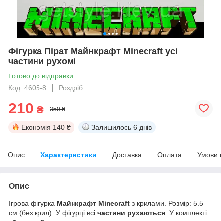
Фігурка Пірат Майнкрафт Minecraft усі
частини рухомі
Готово до відправки
Код: 4605-8
Роздріб
210
₴
350 ₴
Економія
140 ₴
Залишилось
6 днів
Опис
Характеристики
Доставка
Оплата
Умови 
Опис
Ігрова фігурка
Майнкрафт Minecraft
з крилами. Розмір: 5.5
см (без крил). У фігурці всі
частини рухаються
. У комплекті