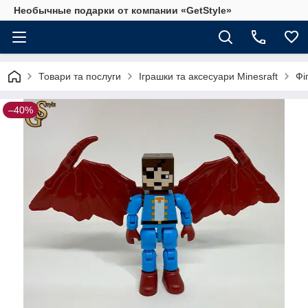
Необычные подарки от компании «GetStyle»
Товари та послуги
Іграшки та аксесуари Minesraft
Фі
–40%