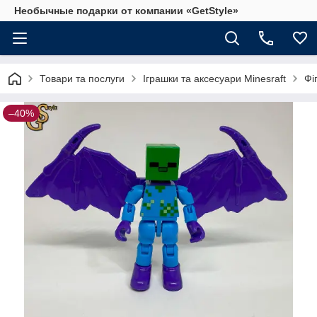
Необычные подарки от компании «GetStyle»
Товари та послуги
Іграшки та аксесуари Minesraft
Фі
–40%