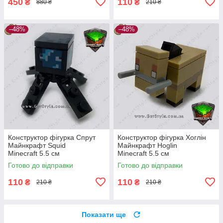
450
110
₴
₴
880 ₴
210 ₴
–48%
–48%
Конструктор фігурка Спрут
Конструктор фігурка Хоглін
Майнкрафт Squid
Майнкрафт Hoglin
Minecraft 5.5 см
Minecraft 5.5 см
Готово до відправки
Готово до відправки
110
110
₴
₴
210 ₴
210 ₴
Показати ще