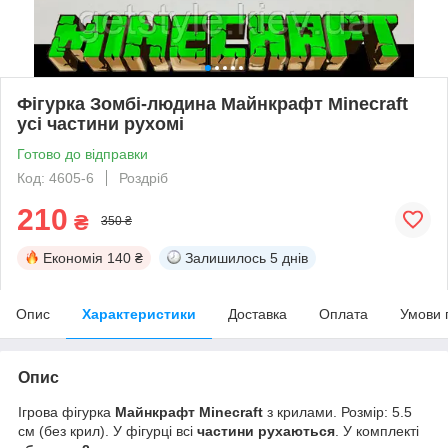
Фігурка Зомбі-людина Майнкрафт Minecraft
усі частини рухомі
Готово до відправки
Код: 4605-6
Роздріб
210
₴
350 ₴
Економія
140 ₴
Залишилось
5 днів
Опис
Характеристики
Доставка
Оплата
Умови 
Опис
Ігрова фігурка
Майнкрафт Minecraft
з крилами. Розмір: 5.5
см (без крил). У фігурці всі
частини рухаються
. У комплекті