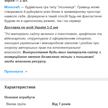
зброя — 2 шт.
Minecraft
— будівельна гра типу "пісочниця". Гравець може
створювати й руйнувати різні блоки в тривимірному просторі
навколо себе, формуючи в такий спосіб будь-які фантастичні
будови як в одиночному режимі, так і на сервері.
Доставка по всій Україні 1-2 дні
"Усі матеріали сайту включно з текстовою, графічною та
відеокартою, структурою й оформленням сторінок,
захищені українським і міжнародним законом і угодою про
охорону авторських прав та інтелектуальної
власності.
Використання будь-яких матеріалів сайту з
комерційною метою дозволено тільки з письмової
згоди власника ресурсу.
Приховати
Характеристики
Основні атрибути
Вікова група
Від 7 років