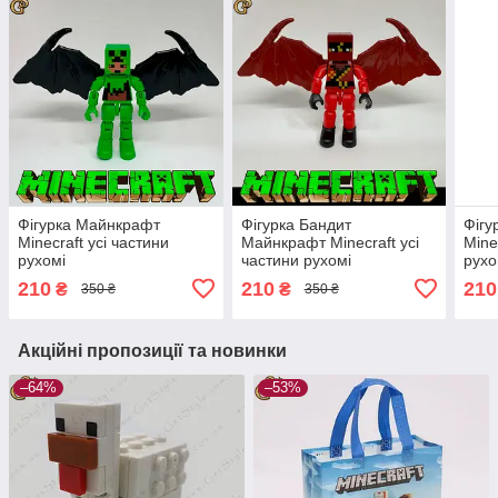
Фігурка Майнкрафт
Фігурка Бандит
Фігу
Minecraft усі частини
Майнкрафт Minecraft усі
Mine
рухомі
частини рухомі
рухо
210
210
210
₴
₴
350 ₴
350 ₴
Акційні пропозиції та новинки
–64%
–53%