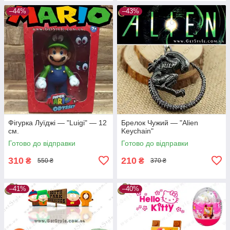
–44%
–43%
Фігурка Луїджі — "Luigi" — 12
Брелок Чужий — "Alien
см.
Keychain"
Готово до відправки
Готово до відправки
310
210
₴
₴
550 ₴
370 ₴
–41%
–40%