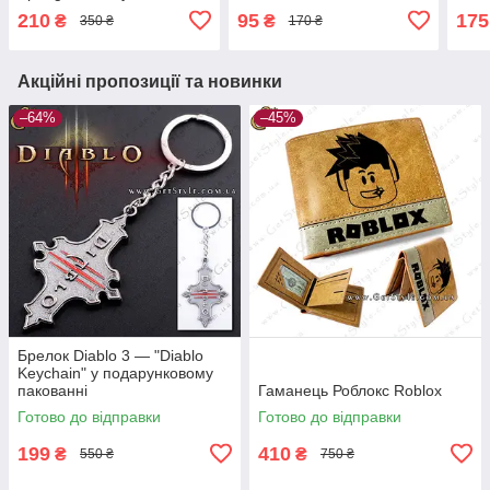
210
95
175
₴
₴
350 ₴
170 ₴
Акційні пропозиції та новинки
–64%
–45%
Брелок Diablo 3 — "Diablo
Keychain" у подарунковому
пакованні
Гаманець Роблокс Roblox
Готово до відправки
Готово до відправки
199
410
₴
₴
550 ₴
750 ₴