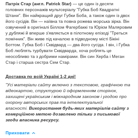
Патрік Стар (англ. Patrick Star)
— це один із десяти
головних персонажів мультсеріалу "Губка Боб Квадратні
Штани". Він найкращий друг Губки Боба, а також один із двох
його сусідів. Він — наївна та повна рожева морська зірка. Він
озвучений в оригіналі Біллом Фагербаккі та Юрієм Маляровим
у дубляжі й вперше з'являється в пілотному епізоді "Треться
помічник". Він живе під качалою в підводному місті Бікіні
Боттом. Губка Боб і Сквідвард — два його сусіда. І він, і Губка
Боб люблять турбувати Сквідварда, хоча роблять це
неособливо та з добрими намірами. Він син Херба і Меган
Стар і старша сестра Сем Стар.
Доставка по всій Україні 1-2 дні!
"Усі матеріали сайту включно з текстовою, графічною та
відеокартою, структурою й оформленням сторінок,
захищені українським і міжнародним законом і угодою про
охорону авторських прав та інтелектуальної
власності.
Використання будь-яких матеріалів сайту з
комерційною метою дозволено тільки з письмової
згоди власника ресурсу.
Приховати