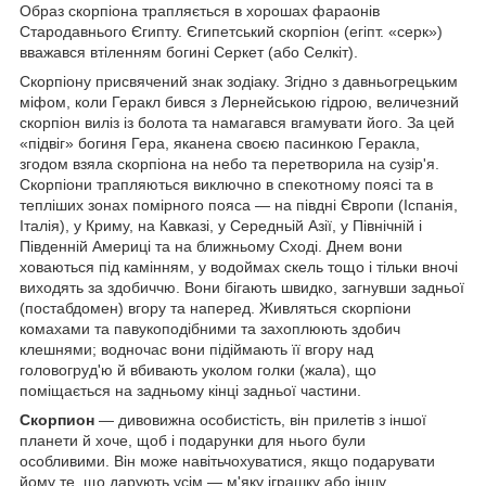
Образ скорпіона трапляється в хорошах фараонів
Стародавнього Єгипту. Єгипетський скорпіон (егіпт. «серк»)
вважався втіленням богині Серкет (або Селкіт).
Скорпіону присвячений знак зодіаку. Згідно з давньогрецьким
міфом, коли Геракл бився з Лернейською гідрою, величезний
скорпіон виліз із болота та намагався вгамувати його. За цей
«підвіг» богиня Гера, яканена своєю пасинкою Геракла,
згодом взяла скорпіона на небо та перетворила на сузір'я.
Скорпіони трапляються виключно в спекотному поясі та в
тепліших зонах помірного пояса — на півдні Європи (Іспанія,
Італія), у Криму, на Кавказі, у Середньій Азії, у Північній і
Південній Америці та на ближньому Сході. Днем вони
ховаються під камінням, у водоймах скель тощо і тільки вночі
виходять за здобиччю. Вони бігають швидко, загнувши задньої
(постабдомен) вгору та наперед. Живляться скорпіони
комахами та павукоподібними та захоплюють здобич
клешнями; водночас вони підіймають її вгору над
головогруд'ю й вбивають уколом голки (жала), що
поміщається на задньому кінці задньої частини.
Скорпион
— дивовижна особистість, він прилетів з іншої
планети й хоче, щоб і подарунки для нього були
особливими. Він може навітьчохуватися, якщо подарувати
йому те, що дарують усім — м'яку іграшку або іншу