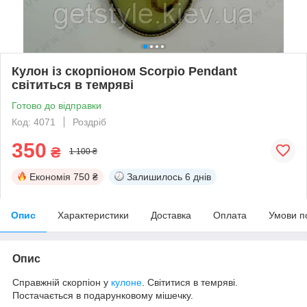
Кулон із скорпіоном Scorpio Pendant
світиться в темряві
Готово до відправки
Код: 4071
Роздріб
350
₴
1 100 ₴
Економія
750 ₴
Залишилось
6 днів
Опис
Характеристики
Доставка
Оплата
Умови п
Опис
Справжній скорпіон у
кулоне
. Світитися в темряві.
Постачається в подарунковому мішечку.