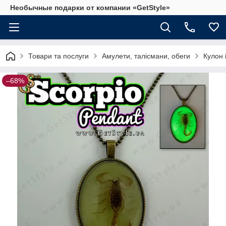
Необычные подарки от компании «GetStyle»
Товари та послуги
Амулети, талісмани, обеги
Кулон 
–68%