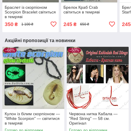
Браслет із скорпіоном
Брелок Краб Crab
Брел
Scorpion Bracelet світиться
світиться в темряві
Star
в темряві
350
245
245
₴
₴
1 100 ₴
650 ₴
Акційні пропозиції та новинки
–68%
–50%
Кулон із білим скорпіоном —
Червона нитка Кабала —
"White Scorpion" — світитися
"Red String" — 58 см.
в темряві
Оригінал
Готово до відправки
Готово до відправки