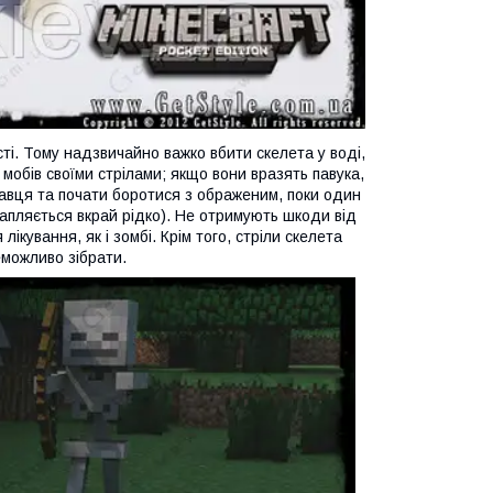
ті. Тому надзвичайно важко вбити скелета у воді,
мобів своїми стрілами; якщо вони вразять павука,
гравця та почати боротися з ображеним, поки один
трапляється вкрай рідко). Не отримують шкоди від
ікування, як і зомбі. Крім того, стріли скелета
еможливо зібрати.