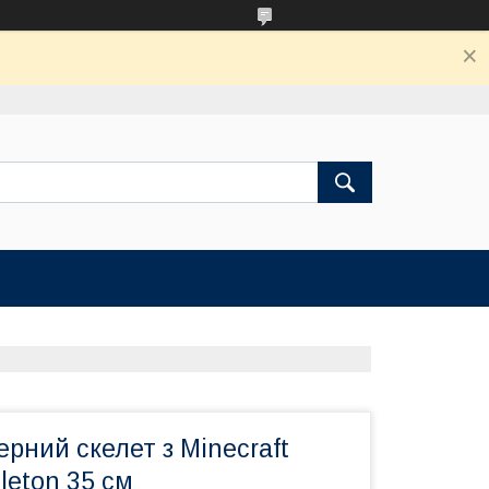
рний скелет з Minecraft
leton 35 см