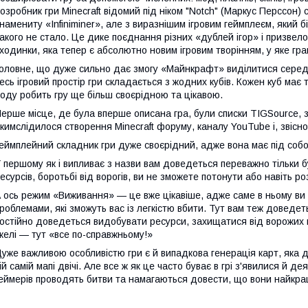
озробник гри Minecraft відомий під ніком "Notch" (Маркус Перссон)
намениту «Infiniminer», але з виразнішим ігровим геймплеєм, який б
акого не стало. Це дике поєднання різних «дублей ігор» і призвело
ходинки, яка тепер є абсолютно новим ігровим творінням, у яке граю
оловне, що дуже сильно дає змогу «Майнкрафт» виділитися серед с
есь ігровий простір гри складається з жодних кубів. Кожен куб має 
оду робить гру ще більш своєрідною та цікавою.
ерше місце, де була вперше описана гра, були списки TIGSource, з 
кимслідилося створення Minecraft форуму, каналу YouTube і, звісно 
еймплейний складник гри дуже своєрідний, адже вона має під собо
 першому як і випливає з назви вам доведеться переважно тільки б
есурсів, боротьбі від ворогів, ви не зможете потонути або навіть ро
 ось режим «Виживання» — це вже цікавіше, адже саме в ньому ви з
роблемами, які зможуть вас із легкістю вбити. Тут вам теж доведет
остійно доведеться видобувати ресурси, захищатися від ворожих м
келі — тут «все по-справжньому!»
уже важливою особливістю гри є й випадкова генерація карт, яка д
ій самій мапі двічі. Але все ж як це часто буває в грі з'явилися й де
еймерів проводять битви та намагаються довести, що вони найкращі 