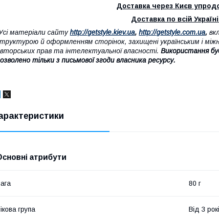
Доставка через Києв упродо
Доставка по всій Україні 
Усі матеріали сайту
http://getstyle.kiev.ua
,
http://getstyle.com.ua
,
вкл
труктурою й оформленням сторінок, захищені українським і між
вторських прав та інтелектуальної власності.
Використання бу
озволено тільки з письмової згоди власника ресурсу.
арактеристики
Основні атрибути
ага
80 г
ікова група
Від 3 рок