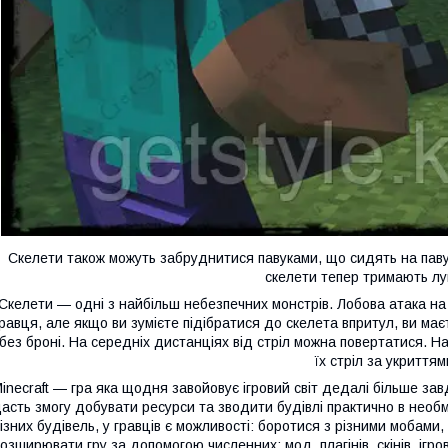
Скелети також можуть забруднитися павуками, що сидять на паву
скелети тепер тримають лук
Скелети — одні з найбільш небезпечних монстрів. Лобова атака на
равця, але якщо ви зумієте підібратися до скелета впритул, ви маєт
без броні. На середніх дистанціях від стріл можна повертатися. Н
їх стріл за укриттям
inecraft — гра яка щодня завойовує ігровий світ дедалі більше завдя
асть змогу добувати ресурси та зводити будівлі практично в необ
ізних будівель, у гравців є можливості: боротися з різними мобами
озширювати гру за допомогою численних: мод, плагінів, скінів, ігро