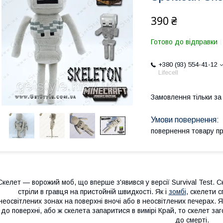
390 ₴
Готово до відправки
+380 (93) 554-41-12
Lifecell
Замовлення тільки з
повернення товару п
Скелет — ворожий моб, що вперше з'явився у версії Survival Test. 
стріли в гравця на пристойній швидкості. Як і
зомбі
, скелети с
неосвітлених зонах на поверхні вночі або в неосвітлених печерах. 
до поверхні, або ж скелета запаритися в вимірі Край, то скелет 
до смерті.