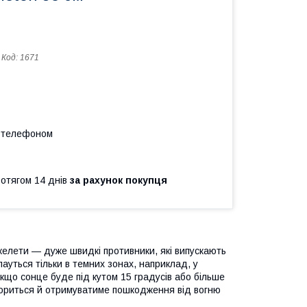
Код:
1671
а телефоном
ротягом 14 днів
за рахунок покупця
Скелети — дуже швидкі противники, які випускають
пауться тільки в темних зонах, наприклад, у
Якщо сонце буде під кутом 15 градусів або більше
загориться й отримуватиме пошкодження від вогню