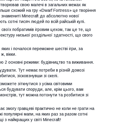
 створював свою малечі в загальних межах як
ільше схожий на гру «Dwarf Fortress» це творіння
 знамениті Minecraft до абсолютно нової
ть сотні тисяч людей по всій райській кулі.
воїх побратимів ігровим цехом, так це те, що
текстуру низької роздільної здатності, що свого
яких і почалося переможне шестві ігри, за
ж, вікки.
ю 2 основні режими: будівництво та виживання.
удувати. Тут немає потреби в різній домозі
збитися, зісковзнувши зі скелі.
можете зіткнутися з усіма світовими
ься будувати споруди, але, крім цього, вам
онстрів, тут можна потонути та розбитися зі
ає змогу гравцеві практично не коли не грати на
які популярні мапи, на яких раз за разом сотні
з найкращих у світі Minecraft!