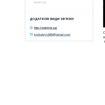
Киевстар
http://getstyle.ua/
С
korbutvv1985@gmail.com
к