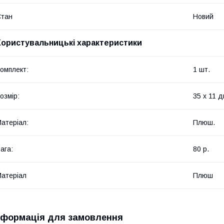
Стан
Новий
Користувальницькі характеристики
омплект:
1 шт.
озмір:
35 х 11 д
атеріал:
Плюш.
ага:
80 р.
атеріал
Плюш
нформація для замовлення