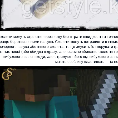
келети можуть стріляти через воду без втрати швидкості та точнос
раще боротися з ними на суші. Скелети можуть потрапляти в інших 
печерного павука або іншого скелета, то це змусить їх ігнорувати 
із них неout (або обидва відразу, але взаємне вбивство скелетів 
вибухового зілля шкоди, але отримують його від вибухового зілля л
мають особливу властивість — їх н