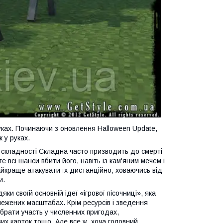
ках. Починаючи з оновлення Halloween Update,
 у руках.
 складності Складна часто призводить до смерті
е всі шанси вбити його, навіть із кам'яним мечем і
айкраще атакувати їх дистанційно, ховаючись від
и.
ки своїй основній ідеї «ігрової пісочниці», яка
межених масштабах. Крім ресурсів і зведення
, брати участь у численних пригодах,
вих карток тощо. Але все ж, хоча головний