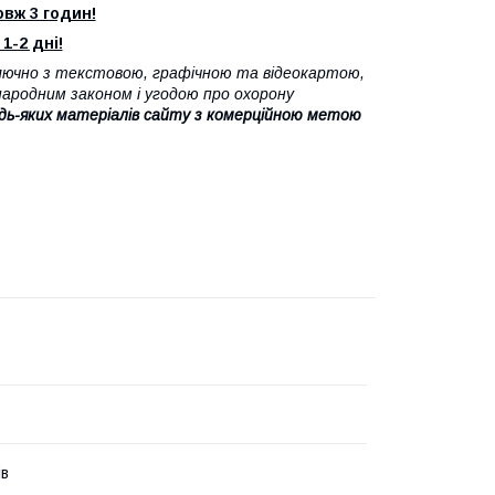
вж 3 годин!
1-2 дні!
ючно з текстовою, графічною та відеокартою,
народним законом і угодою про охорону
дь-яких матеріалів сайту з комерційною метою
ів