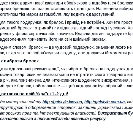
дже господарям нової квартири обов'язково знадобляться брелоки
арних брелоків, які разом становлять одне ціле. На іменини вибира
оготипом тієї марки автомобіля, яку водить одаровуваний.
ля такого подарунка, як брелок, і привід не потрібен. Хочете пр
умедний брелок і отримайте у відповідь гідний погляд і усмішку. 
релок у формі сердечка або ключика. Власній дитині подаруйте брел
адоволенням причепить його на свій шкільний рюкзак.
дним словом, брелок — це чудовий подарунок, значення якого не
ак, ні до чого не зобов'язуючи людину, але даруючи їй моменти ра
Як вибрати брелок
ати однозначні рекомендації, як вибрати брелок на подарунок до
кісний товар, який не зламається й не втратить свого товарного в
а річ, яка призначена для інтенсивного щоденного використання. Н
иберете брелок, найголовніше — щоб подарунок був обраний з лю
оставка по всій Україні 1-2 дні!
Усі матеріали сайту
http://getstyle.kiev.ua
,
http://getstyle.com.ua
,
вкл
труктурою й оформленням сторінок, захищені українським і між
вторських прав та інтелектуальної власності.
Використання бу
озволено тільки з письмової згоди власника ресурсу.