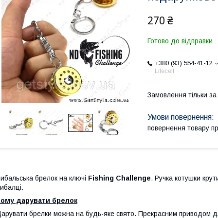
270 ₴
Готово до відправки
+380 (93) 554-41-12
Lifecell
Замовлення тільки з
повернення товару п
ибальська брелок на ключі
Fishing Challenge
. Ручка котушки крут
ибалці.
Кому дарувати брелок
арувати брелки можна на будь-яке свято. Прекрасним приводом дл