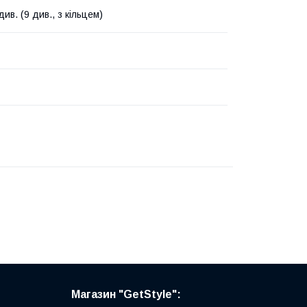
 див. (9 див., з кільцем)
Магазин "GetStyle":