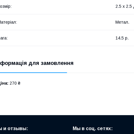
озмір:
2.5 х 2.5
атеріал:
Метал.
ага:
14.5 р.
нформація для замовлення
іна:
270 ₴
 и отзывы:
Мы в соц. сетях: