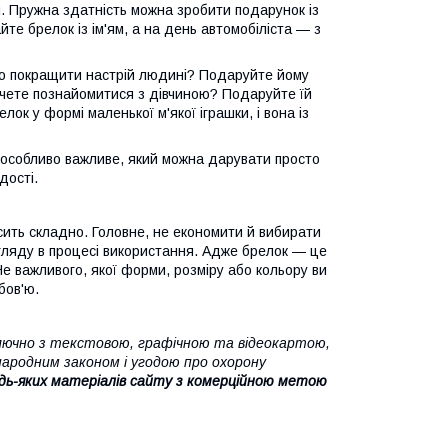
. Пружна здатність можна зробити подарунок із
йте брелок із ім'ям, а на день автомобіліста — з
осто покращити настрій людині? Подаруйте йому
Хочете познайомитися з дівчиною? Подаруйте їй
ок у формі маленької м'якої іграшки, і вона із
 особливо важливе, який можна дарувати просто
дості.
сить складно. Головне, не економити й вибирати
игляду в процесі використання. Адже брелок — це
е важливого, якої форми, розміру або кольору ви
бов'ю.
ючно з текстовою, графічною та відеокартою,
народним законом і угодою про охорону
дь-яких матеріалів сайту з комерційною метою