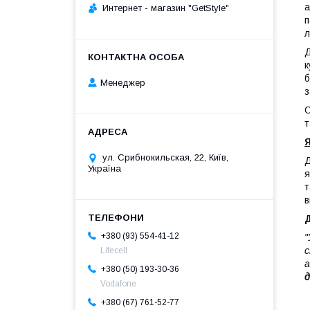
а
Интернет - магазин "GetStyle"
п
л
Д
к
б
Менеджер
з
О
т
ул. Срибнокильская, 22, Київ,
Д
Україна
я
т
в
Д
+380 (93) 554-41-12
"
с
Lifecell
а
+380 (50) 193-30-36
д
Vodafone
+380 (67) 761-52-77