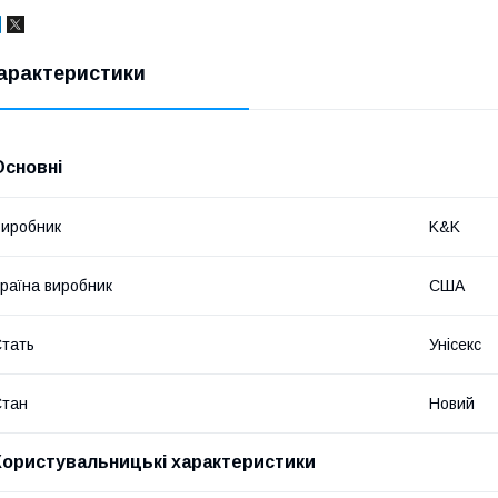
арактеристики
Основні
иробник
K&K
раїна виробник
США
тать
Унісекс
Стан
Новий
Користувальницькі характеристики