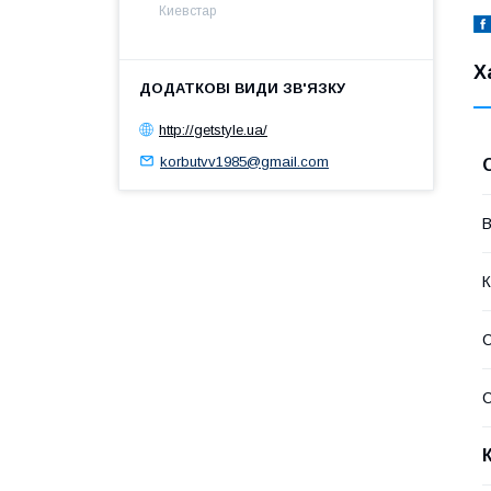
Киевстар
Х
http://getstyle.ua/
korbutvv1985@gmail.com
В
К
С