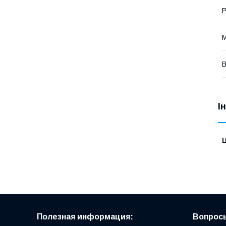
Р
М
В
І
Ц
Полезная информация:
Вопросы