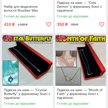
Підвіска на шию — "Cute
Набір для видалення
Demon" у фірмовому боксі з
волосся Brazilian Wax
підсвіткою
Готово до відправки
Готово до відправки
410
350
₴
₴
1 100 ₴
750 ₴
–53%
–53%
Підвіска на шию — "Crystal
Підвіска на шию — "Month of
Butterfly" у фірмовому боксі з
Faith" у фірмовому боксі з
підсвіткою
підсвіткою
Готово до відправки
Готово до відправки