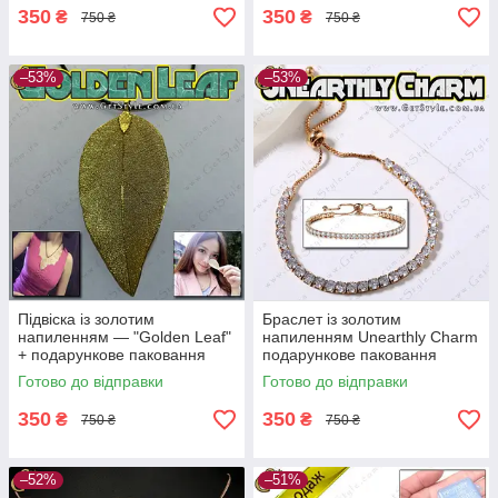
350
350
₴
₴
750 ₴
750 ₴
–53%
–53%
Підвіска із золотим
Браслет із золотим
напиленням — "Golden Leaf"
напиленням Unearthly Charm
+ подарункове паковання
подарункове паковання
Готово до відправки
Готово до відправки
350
350
₴
₴
750 ₴
750 ₴
–52%
–51%