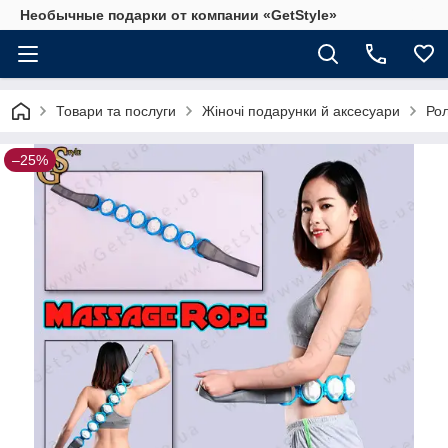
Необычные подарки от компании «GetStyle»
Товари та послуги
Жіночі подарунки й аксесуари
Рол
–25%