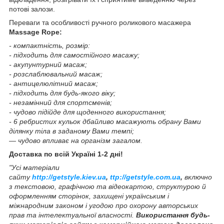
потові залози.
Переваги та особливості ручного роликового масажера
Massage Rope:
- компактність, розмір:
- підходить для самостійного масажу;
- акупунтурний масаж;
- розслаблювальний масаж;
- антицелюлітний масаж;
- підходить для будь-якого віку;
- незамінний для спортсменів;
- чудово підійде для щоденного використання;
- 6 ребристих кульок дбайливо масажують обрану Вами
ділянку тіла в заданому Вами темпі;
— чудово впливає на організм загалом.
Доставка по всій Україні 1-2 дні!
"Усі матеріали
сайту
http://getstyle.kiev.ua
,
ttp://getstyle.com.ua
,
включно
з текстовою, графічною та відеокартою, структурою й
оформленням сторінок, захищені українським і
міжнародним законом і угодою про охорону авторських
прав та інтелектуальної власності.
Використання будь-