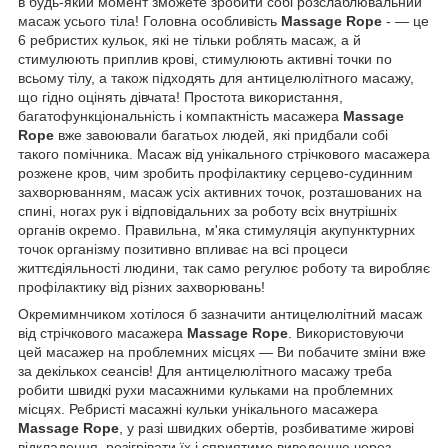
в будь-який момент зможете зробити собі розслаблювальний
масаж усього тіла! Головна особливість
Massage Rope
-
— це
6 ребристих кульок, які не тільки роблять масаж, а й
стимулюють приплив крові, стимулюють активні точки по
всьому тілу, а також підходять для антицелюлітного масажу,
що гідно оцінять дівчата! Простота використання,
багатофункціональність і компактність масажера
Massage
Rope
вже завоювали багатьох людей, які придбали собі
такого помічника. Масаж від унікального стрічкового масажера
розжене кров, чим зробить профілактику серцево-судинним
захворюванням, масаж усіх активних точок, розташованих на
спині, ногах рук і відповідальних за роботу всіх внутрішніх
органів окремо. Правильна, м'яка стимуляція акупунктурних
точок організму позитивно впливає на всі процеси
життєдіяльності людини, так само регулює роботу та виробляє
профілактику від різних захворювань!
Окремимнчиком хотілося б зазначити антицелюлітний масаж
від стрічкового масажера
Massage Rope
. Використовуючи
цей масажер на проблемних місцях — Ви побачите зміни вже
за декількох сеансів! Для антицелюлітного масажу треба
робити швидкі рухи масажними кульками на проблемних
місцях. Ребристі масажні кульки унікального масажера
Massage Rope
, у разі швидких обертів, розбиватиме жирові
відкладення, розігрівати їх і сприятиме виведенню через