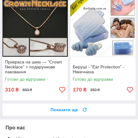
Прикраса на шию — "Crown
Necklace" + подарункове
Беруші - "Ear Protection" -
паковання
Німеччина
Готово до відправки
Готово до відправки
310
170
₴
₴
650 ₴
350 ₴
Показати ще
Про нас