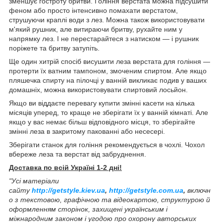
зменшує гостроту бритви. Гоління верстата можна підсушити
феном або просто інтенсивно помахати верстатом,
струшуючи краплі води з лез. Можна також використовувати
м'який рушник, але витираючи бритву, рухайте ним у
напрямку лез. І не перестарайтеся з натиском — і рушник
поріжете та бритву затупіть.
Ще один хитрій спосіб висушити леза верстата для гоління —
протерти їх ватним тампоном, змоченим спиртом. Але якщо
пляшечка спирту на пілочці у ванній викликає подив у ваших
домашніх, можна використовувати спиртовий лосьйон.
Якщо ви віддаєте перевагу купити змінні касети на кілька
місяців уперед, то краще не зберігати їх у ванній кімнаті. Але
якщо у вас немає більш відповідного місця, то зберігайте
змінні леза в закритому пакованні або несесері.
Зберігати станок для гоління рекомендується в чохлі. Чохол
вбереже леза та верстат від забруднення.
Доставка по всій Україні 1-2 дні!
"Усі матеріали
сайту
http://getstyle.kiev.ua
,
http://getstyle.com.ua
,
включн
о з текстовою, графічною та відеокартою, структурою й
оформленням сторінок, захищені українським і
міжнародним законом і угодою про охорону авторських