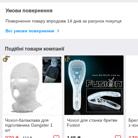
Умови повернення
Повернення товару впродовж 14 днів за рахунок покупця
Всі умови повернення
Подібні товари компанії
Чохол-балаклава для
Чохол для станка бритви
Брел
підголівника Gangster 1
Fusion
з чо
шт.
270
145
170