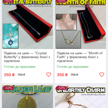
–53%
–53%
Підвіска на шию — "Crystal
Підвіска на шию — "Month of
Butterfly" у фірмовому боксі з
Faith" у фірмовому боксі з
підсвіткою
підсвіткою
Готово до відправки
Готово до відправки
350
350
₴
₴
750 ₴
750 ₴
–53%
–53%