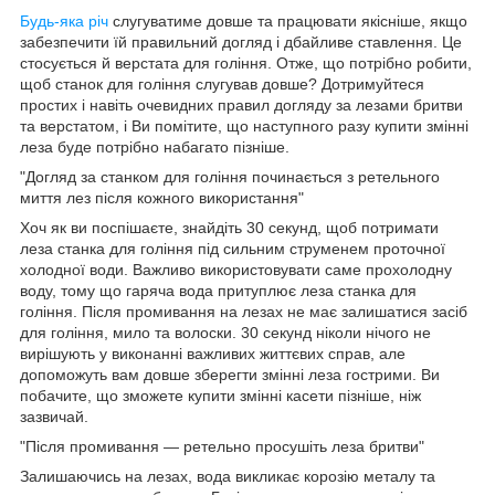
Будь-яка річ
слугуватиме довше та працювати якісніше, якщо
забезпечити їй правильний догляд і дбайливе ставлення. Це
стосується й верстата для гоління. Отже, що потрібно робити,
щоб станок для гоління слугував довше? Дотримуйтеся
простих і навіть очевидних правил догляду за лезами бритви
та верстатом, і Ви помітите, що наступного разу купити змінні
леза буде потрібно набагато пізніше.
"Догляд за станком для гоління починається з ретельного
миття лез після кожного використання"
Хоч як ви поспішаєте, знайдіть 30 секунд, щоб потримати
леза станка для гоління під сильним струменем проточної
холодної води. Важливо використовувати саме прохолодну
воду, тому що гаряча вода притуплює леза станка для
гоління. Після промивання на лезах не має залишатися засіб
для гоління, мило та волоски. 30 секунд ніколи нічого не
вирішують у виконанні важливих життєвих справ, але
допоможуть вам довше зберегти змінні леза гострими. Ви
побачите, що зможете купити змінні касети пізніше, ніж
зазвичай.
"Після промивання — ретельно просушіть леза бритви"
Залишаючись на лезах, вода викликає корозію металу та