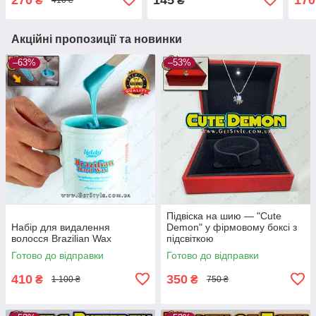
₴
₴
410 ₴
Акційні пропозиції та новинки
–63%
–53%
Підвіска на шию — "Cute
Набір для видалення
Demon" у фірмовому боксі з
волосся Brazilian Wax
підсвіткою
Готово до відправки
Готово до відправки
410
350
₴
₴
1 100 ₴
750 ₴