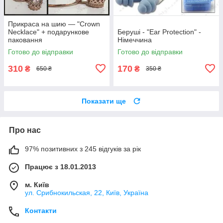
Прикраса на шию — "Crown
Necklace" + подарункове
Беруші - "Ear Protection" -
паковання
Німеччина
Готово до відправки
Готово до відправки
310
170
₴
₴
650 ₴
350 ₴
Показати ще
Про нас
97% позитивних з 245 відгуків за рік
Працює з 18.01.2013
м. Київ
ул. Срибнокильская, 22, Київ, Україна
Контакти