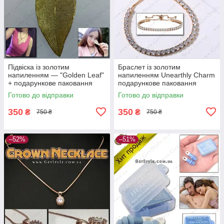
Підвіска із золотим
Браслет із золотим
напиленням — "Golden Leaf"
напиленням Unearthly Charm
+ подарункове паковання
подарункове паковання
Готово до відправки
Готово до відправки
350
350
₴
₴
750 ₴
750 ₴
–52%
–51%