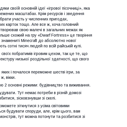
ки своїй основній ідеї «ігрової пісочниці», яка
межених масштабах. Крім ресурсів і зведення
, брати участь у численних пригодах,
вих карток тощо. Але все ж, хоча головний
 створював свою малечі в загальних межах як
ільше схожий на гру «Dwarf Fortress» це творіння
 знамениті Minecraft до абсолютно нової
ть сотні тисяч людей по всій райській кулі.
воїх побратимів ігровим цехом, так це те, що
текстуру низької роздільної здатності, що свого
яких і почалося переможне шестві ігри, за
ж, вікки.
ю 2 основні режими: будівництво та виживання.
удувати. Тут немає потреби в різній домозі
збитися, зісковзнувши зі скелі.
можете зіткнутися з усіма світовими
ься будувати споруди, але, крім цього, вам
онстрів, тут можна потонути та розбитися зі