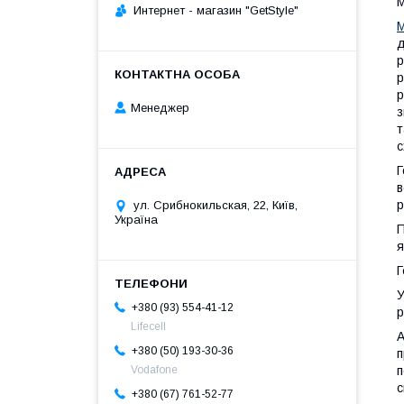
М
Интернет - магазин "GetStyle"
M
д
р
р
р
Менеджер
з
т
с
Г
в
р
ул. Срибнокильская, 22, Київ,
Україна
П
я
Г
У
+380 (93) 554-41-12
р
Lifecell
А
+380 (50) 193-30-36
п
п
Vodafone
с
+380 (67) 761-52-77