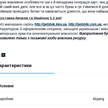
уже важливою особливістю гри є й випадкова генерація карт, яка д
ій самій мапі двічі. Але все ж як це часто буває в грі з'явилися й де
еймерів проводять битви та намагаються довести, що вони найкращі 
оставка Києвом та Україною 1-2 дні!
Усі матеріали сайту
http://getstyle.kiev.ua
,
http://getstyle.com.ua
,
вкл
труктурою й оформленням сторінок, захищені українським і між
вторських прав та інтелектуальної власності.
Використання бу
озволено тільки з письмової згоди власника ресурсу.
арактеристики
Основні
иробник
Mojang