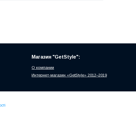
Магазин "GetStyle":
О компании
Интернет-магазин «GetStyle» 2012–2019
сті