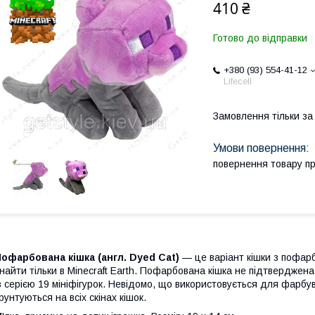
410 ₴
Готово до відправки
+380 (93) 554-41-12
Lifecell
Замовлення тільки з
повернення товару п
офарбована кішка (англ. Dyed Cat)
— це варіант кішки з пофа
найти тільки в Minecraft Earth. Пофарбована кішка не підтверджен
з серією 19 мініфігурок. Невідомо, що використовується для фарбув
рунтуються на всіх скінах кішок.