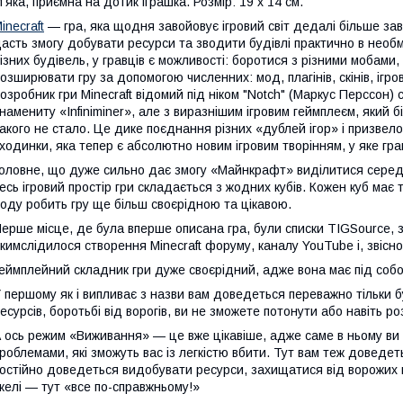
'яка, приємна на дотик іграшка. Розмір: 19 х 14 см.
inecraft
— гра, яка щодня завойовує ігровий світ дедалі більше завдя
асть змогу добувати ресурси та зводити будівлі практично в необ
ізних будівель, у гравців є можливості: боротися з різними мобами
озширювати гру за допомогою численних: мод, плагінів, скінів, ігро
озробник гри Minecraft відомий під ніком "Notch" (Маркус Перссон)
намениту «Infiniminer», але з виразнішим ігровим геймплеєм, який б
акого не стало. Це дике поєднання різних «дублей ігор» і призвело
ходинки, яка тепер є абсолютно новим ігровим творінням, у яке граю
оловне, що дуже сильно дає змогу «Майнкрафт» виділитися серед с
есь ігровий простір гри складається з жодних кубів. Кожен куб має 
оду робить гру ще більш своєрідною та цікавою.
ерше місце, де була вперше описана гра, були списки TIGSource, з 
кимслідилося створення Minecraft форуму, каналу YouTube і, звісно 
еймплейний складник гри дуже своєрідний, адже вона має під собо
 першому як і випливає з назви вам доведеться переважно тільки б
есурсів, боротьбі від ворогів, ви не зможете потонути або навіть ро
 ось режим «Виживання» — це вже цікавіше, адже саме в ньому ви з
роблемами, які зможуть вас із легкістю вбити. Тут вам теж доведет
остійно доведеться видобувати ресурси, захищатися від ворожих м
келі — тут «все по-справжньому!»