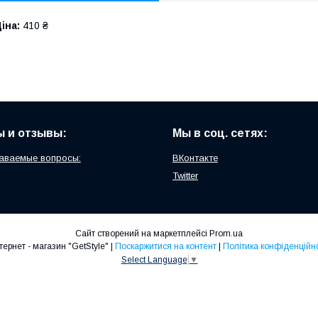
іна:
410 ₴
 и отзывы:
Мы в соц. сетях:
аваемые вопросы:
ВКонтакте
Twitter
Сайт створений на маркетплейсі
Prom.ua
Интернет - магазин "GetStyle" |
Поскаржитися на контент
|
Політика конфіденційно
Select Language
▼