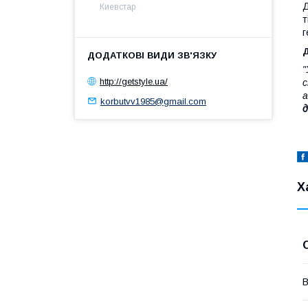
Д
Киевстар
т
г
Д
"
http://getstyle.ua/
с
а
korbutvv1985@gmail.com
д
Х
В