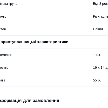
ікова група
Від 3 рок
олір
Різні кол
Стан
Новий
Користувальницькі характеристики
омплект:
1 шт.
озмір:
19 х 14 д
ага:
55 р.
нформація для замовлення