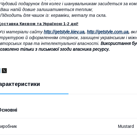
 Чудовий подарунок для колег і шанувальникам засидеться за ко
 Ваш напій довше залишатиметься теплим;
 Підходить для чашок із: кераміки, металу та скла.
оставка Києвом та Україною 1-2 дні!
Усі матеріали сайту
http://getstyle.kiev.ua
,
http://getstyle.com.ua
,
вкл
труктурою й оформленням сторінок, захищені українським і між
вторських прав та інтелектуальної власності.
Використання бу
озволено тільки з письмової згоди власника ресурсу.
арактеристики
Основні
иробник
Mustard