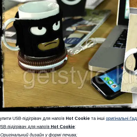
упити USB-підігрівач для напоїв
Hot Cookie
та інші
оригінальні ґа
SB-підігрівач для напоїв
Hot Cookie
:
 Оригінальний дизайн у формі печива;