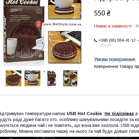
550 ₴
Немає в наявності
К
+380 (93) 554-41-12
Lifecell
повернення товару п
ідтримувач температури напою
USB Hot Cookie
.
Не підігріває
а
удуть раді дуже багато хто, особливо шанувальники посидіти за ком
аллється людина чай і не помітить, що вона вже охолола. USB-під
роблему. Можна поставити чашку на нього та чай буде довше тепли