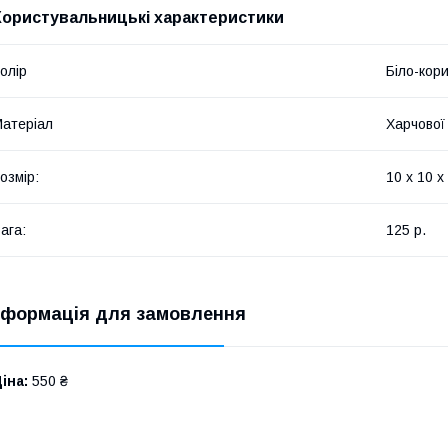
Користувальницькі характеристики
олір
Біло-кор
атеріал
Харчової
озмір:
10 х 10 х
ага:
125 р.
нформація для замовлення
іна:
550 ₴