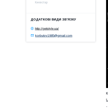
Киевстар
http://getstyle.ua/
korbutvv1985@gmail.com
К
U
-