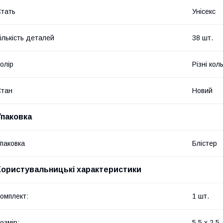
тать
Унісекс
ількість деталей
38 шт.
олір
Різні кол
Стан
Новий
Упаковка
паковка
Блістер
Користувальницькі характеристики
омплект:
1 шт.
озмір:
5.5 х 2.5