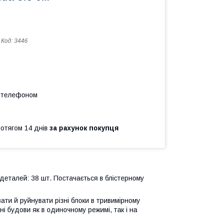
Код:
3446
а телефоном
ротягом 14 днів
за рахунок покупця
сть деталей: 38 шт. Постачається в блістерному
ати й руйнувати різні блоки в тривимірному
і будови як в одиночному режимі, так і на