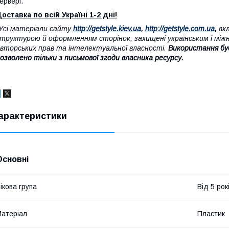
ервері.
оставка по всій Україні 1-2 дні!
Усі матеріали сайту
http://getstyle.kiev.ua
,
http://getstyle.com.ua
,
вкл
труктурою й оформленням сторінок, захищені українським і між
вторських прав та інтелектуальної власності.
Використання бу
озволено тільки з письмової згоди власника ресурсу.
арактеристики
Основні
ікова група
Від 5 рок
атеріал
Пластик