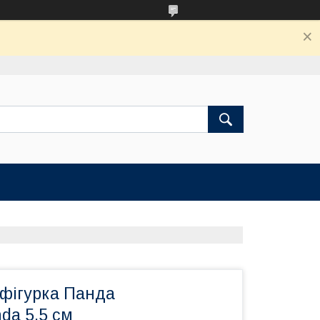
 фігурка Панда
nda 5.5 см