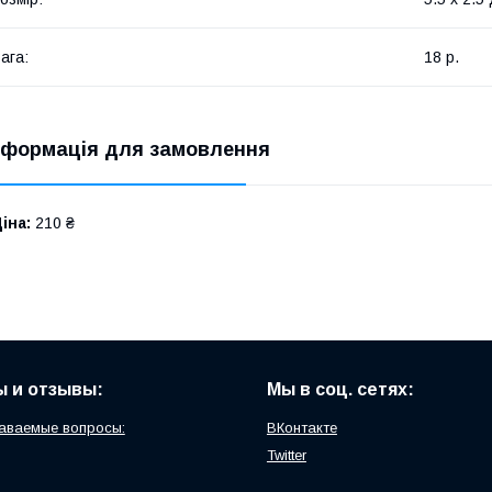
ага:
18 р.
нформація для замовлення
іна:
210 ₴
 и отзывы:
Мы в соц. сетях:
аваемые вопросы:
ВКонтакте
Twitter