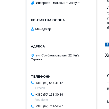
с
Интернет - магазин "GetStyle"
Д
"
с
а
д
Менеджер
Х
ул. Срибнокильская, 22, Київ,
Україна
+380 (93) 554-41-12
Lifecell
В
+380 (50) 193-30-36
Vodafone
М
+380 (67) 761-52-77