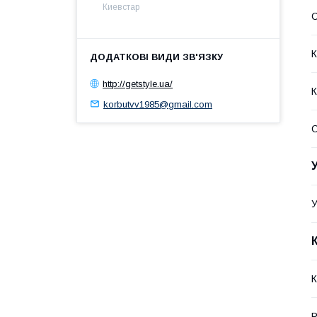
Киевстар
С
К
http://getstyle.ua/
К
korbutvv1985@gmail.com
У
К
Р