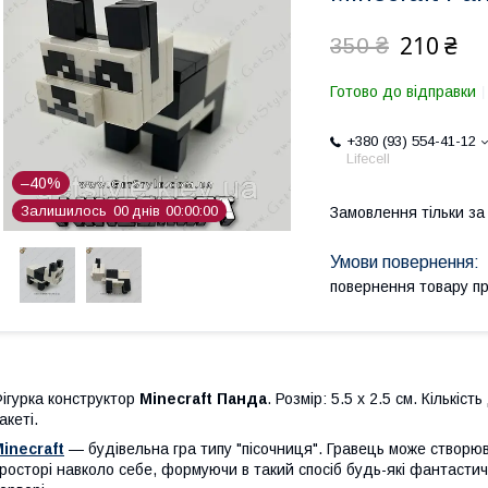
210 ₴
350 ₴
Готово до відправки
+380 (93) 554-41-12
Lifecell
–40%
Залишилось
0
0
днів
0
0
0
0
0
0
Замовлення тільки з
повернення товару п
ігурка конструктор
Minecraft
Панда
. Розмір: 5.5 х 2.5 см. Кількі
акеті.
inecraft
— будівельна гра типу "пісочниця". Гравець може створюв
росторі навколо себе, формуючи в такий спосіб будь-які фантастичн