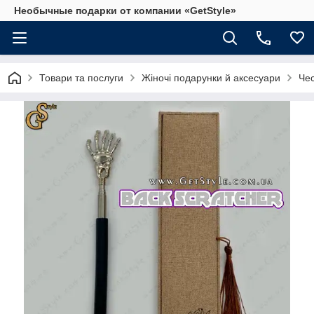
Необычные подарки от компании «GetStyle»
Товари та послуги
Жіночі подарунки й аксесуари
Чес