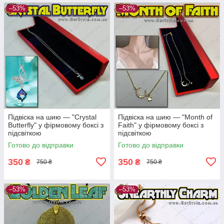
–53%
–53%
Підвіска на шию — "Crystal
Підвіска на шию — "Month of
Butterfly" у фірмовому боксі з
Faith" у фірмовому боксі з
підсвіткою
підсвіткою
Готово до відправки
Готово до відправки
350
350
₴
₴
750 ₴
750 ₴
–53%
–53%