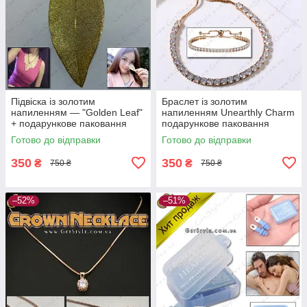
Підвіска із золотим
Браслет із золотим
напиленням — "Golden Leaf"
напиленням Unearthly Charm
+ подарункове паковання
подарункове паковання
Готово до відправки
Готово до відправки
350
350
₴
₴
750 ₴
750 ₴
–52%
–51%