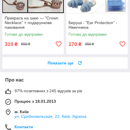
Прикраса на шию — "Crown
Necklace" + подарункове
Беруші - "Ear Protection" -
паковання
Німеччина
Готово до відправки
Готово до відправки
310
170
₴
₴
650 ₴
350 ₴
Показати ще
Про нас
97% позитивних з 245 відгуків за рік
Працює з 18.01.2013
м. Київ
ул. Срибнокильская, 22, Київ, Україна
Контакти