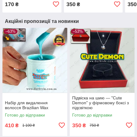
170
350
350
₴
₴
Акційні пропозиції та новинки
–63%
–53%
Підвіска на шию — "Cute
Набір для видалення
Demon" у фірмовому боксі з
волосся Brazilian Wax
підсвіткою
Готово до відправки
Готово до відправки
410
350
₴
₴
1 100 ₴
750 ₴