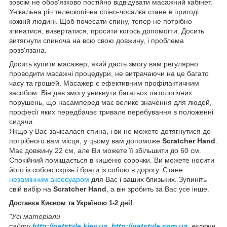
зовсім не обов'язково постійно відвідувати масажний кабінет.
Унікальна річ телескопічна спіно-чосалка стане в пригоді
кожній людині. Щоб почесати спину, тепер не потрібно
згинатися, вивертатися, просити когось допомогти. Досить
витягнути спиноча на всю свою довжину, і проблема
розв'язана.
Досить купити масажер, який дасть змогу вам регулярно
проводити масажні процедури, не витрачаючи на це багато
часу та грошей. Масажер є ефективним профілактичним
засобом. Він дає змогу уникнути багатьох патологічних
порушень, що насамперед має велике значення для людей,
професії яких передбачає тривале перебування в положенні
сидячи.
Якщо у Вас зачісалася спина, і ви не можете дотягнутися до
потрібного вам місця, у цьому вам допоможе
Scratcher Hand
.
Має довжину 22 см, але Ви можете її збільшити до 60 см.
Спокійний поміщається в кишеню сорочки. Ви можете носити
його із собою скрізь і брати із собою в дорогу. Стане
незамінним аксесуаром
для Вас і ваших близьких. Зупиніть
свій вибір на
Scratcher Hand
, а він зробить за Вас усе інше.
Доставка Києвом та Україною 1-2 дні!
"Усі матеріали
сайту
http://getstyle.kiev.ua
,
http://getstyle.com.ua
,
включн