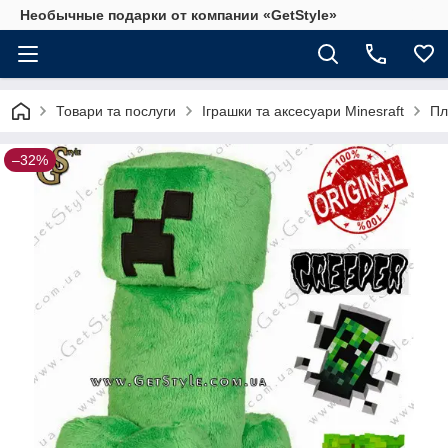
Необычные подарки от компании «GetStyle»
Товари та послуги
Іграшки та аксесуари Minesraft
Пл
–32%