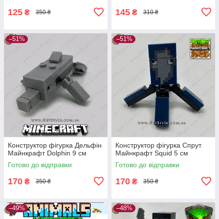
125
145
₴
₴
350 ₴
310 ₴
–51%
–51%
Конструктор фігурка Дельфін
Конструктор фігурка Спрут
Майнкрафт Dolphin 9 см
Майнкрафт Squid 5 см
Готово до відправки
Готово до відправки
170
170
₴
₴
350 ₴
350 ₴
–49%
–48%