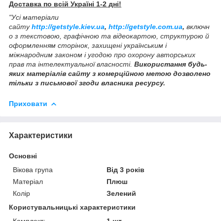
Доставка по всій Україні 1-2 дні!
"Усі матеріали
сайту
http://getstyle.kiev.ua
,
http://getstyle.com.ua
,
включн
о з текстовою, графічною та відеокартою, структурою й
оформленням сторінок, захищені українським і
міжнародним законом і угодою про охорону авторських
прав та інтелектуальної власності.
Використання будь-
яких матеріалів сайту з комерційною метою дозволено
тільки з письмової згоди власника ресурсу.
Приховати
Характеристики
Основні
Вікова група
Від 3 років
Матеріал
Плюш
Колір
Зелений
Користувальницькі характеристики
Комплект:
1 шт.