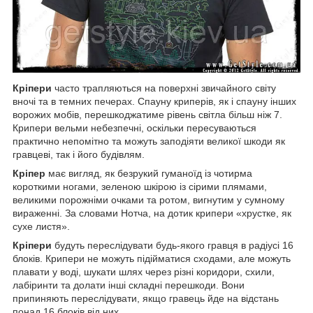
Кріпери
часто трапляються на поверхні звичайного світу
вночі та в темних печерах. Спауну криперів, як і спауну інших
ворожих мобів, перешкоджатиме рівень світла більш ніж 7.
Крипери вельми небезпечні, оскільки пересуваються
практично непомітно та можуть заподіяти великої шкоди як
гравцеві, так і його будівлям.
Кріпер
має вигляд, як безрукий гуманоїд із чотирма
короткими ногами, зеленою шкірою із сірими плямами,
великими порожніми очками та ротом, вигнутим у сумному
вираженні. За словами Нотча, на дотик крипери «хрустке, як
сухе листя».
Кріпери
будуть переслідувати будь-якого гравця в радіусі 16
блоків. Крипери не можуть підійматися сходами, але можуть
плавати у воді, шукати шлях через різні коридори, схили,
лабіринти та долати інші складні перешкоди. Вони
припиняють переслідувати, якщо гравець йде на відстань
понад 16 блоків від них.