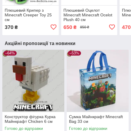
Плюшевий Крипер з
Плюшевий Оцелот
Плюш
Minecraft Creeper Toy 25
Minecraft Minecraft Ocelot
Mine
см
Plush 40 см
370
650
470
₴
₴
850 ₴
Акційні пропозиції та новинки
–64%
–53%
Конструктор фігурка Курка
Сумка Майнкрафт Minecraft
Майнкрафт Chicken 6 см
Bag 33 см
Готово до відправки
Готово до відправки