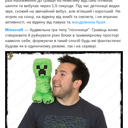
разі наближення до гравця на невелику відстань починає
шипіти та вибухає через 1,5 секунди. Під час детонації видає
звук, схожий на звичайний вибух, але м'якший і коротший. Не
згоряє на сонці, на відміну від зомбі та скелета, і не втрачає
активності, на відміну від павука та
мандрівника Края
.
Minecraft
— будівельна гра типу "пісочниця". Гравець може
створювати й руйнувати різні блоки в тривимірному просторі
навколо себе, формуючи в такий спосіб будь-які фантастичні
будови як в одиночному режимі, так і на сервері.