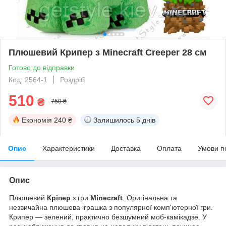
Плюшевий Крипер з Minecraft Creeper 28 см
Готово до відправки
Код: 2564-1
Роздріб
510
₴
750 ₴
Економія
240 ₴
Залишилось
5 днів
Опис
Характеристики
Доставка
Оплата
Умови п
Опис
Плюшевий
Кріпер
з гри
Minecraft
. Оригінальна та
незвичайна плюшева іграшка з популярної комп'ютерної гри.
К
рипер — зелений, практично безшумний моб-камікадзе. У