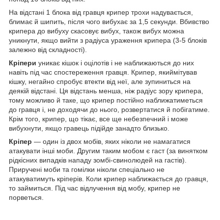
На відстані 1 блока від гравця крипер трохи надувається,
блимає й шипить, після чого вибухає за 1,5 секунди. Вбивство
крипера до вибуху скасовує вибух, також вибух можна
уникнути, якщо вийти з радіуса ураження крипера (3-5 блоків
залежно від складності).
Кріпери
уникає кішок і оцілотів і не наближаються до них
навіть під час спостереження гравця. Крипер, якиймітував
кішку, негайно спробує втекти від неї, але зупиниться на
деякій відстані. Ця відстань менша, ніж радіус зору крипера,
тому можливо й таке, що крипер постійно наближатиметься
до гравця і, не доходячи до нього, розвертатися й побігатиме.
Крім того, крипер, що тікає, все ще небезпечний і може
вибухнути, якщо гравець підійде занадто близько.
Кріпер
— один із двох мобів, яких ніколи не намагатися
атакувати інші моби. Другим таким мобом є гаст (за винятком
рідкісних випадків нападу зомбі-свинолюдей на гастів).
Приручені моби та гомілки ніколи спеціально не
атакуватимуть кріперів. Коли крипер наближається до гравця,
то займиться. Під час відлучення від мобу, крипер не
порветься.