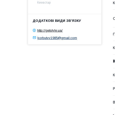
К
Киевстар
О
http://getstyle.ua/
П
korbutvv1985@gmail.com
К
К
Р
В