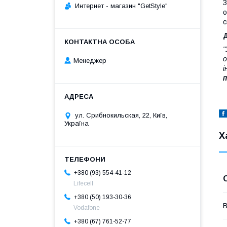
З
Интернет - магазин "GetStyle"
о
с
Д
"
о
Менеджер
і
п
ул. Срибнокильская, 22, Київ,
Україна
Х
+380 (93) 554-41-12
Lifecell
+380 (50) 193-30-36
В
Vodafone
+380 (67) 761-52-77