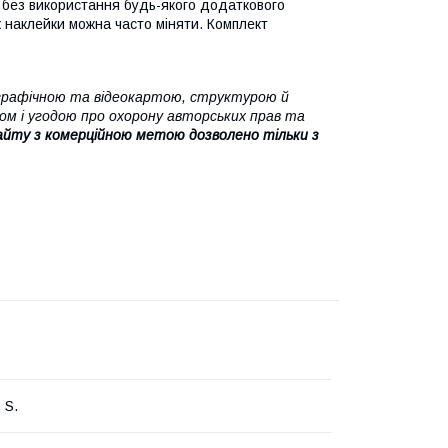
 без використання будь-якого додаткового
ж наклейки можна часто міняти.
Комплект
 графічною та відеокартою, структурою й
ом і угодою про охорону авторських прав та
айту з комерційною метою дозволено тільки з
. S.