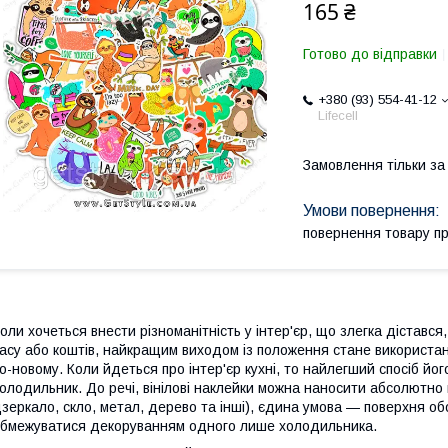
165 ₴
Готово до відправки
+380 (93) 554-41-12
Lifecell
Замовлення тільки з
повернення товару п
оли хочеться внести різноманітність у інтер'єр, що злегка дістався
асу або коштів, найкращим виходом із положення стане використання
о-новому. Коли йдеться про інтер'єр кухні, то найлегший спосіб йо
олодильник. До речі, вінілові наклейки можна наносити абсолютно
зеркало, скло, метал, дерево та інші), єдина умова — поверхня об
бмежуватися декоруванням одного лише холодильника.