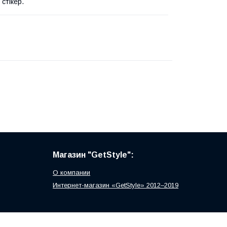
 стікер.
Магазин "GetStyle":
О компании
Интернет-магазин «GetStyle» 2012–2019