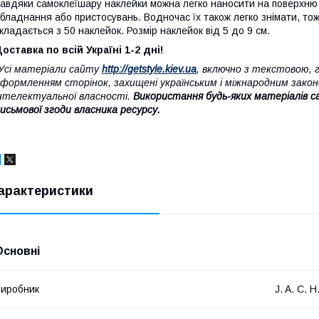
авдяки самоклеї
шару наклейки можна легко наносити на поверхню
бладнання або пристосувань. Водночас їх також легко знімати, то
кладається з 50 наклейок. Розмір наклейок від 5 до 9 см.
оставка по всій Україні 1-2 дні!
Усі матеріали сайту
http://getstyle.kiev.ua
, включно з текстовою,
формленням сторінок, захищені українським і міжнародним закон
нтелектуальної власності.
Використання будь-яких матеріалів с
исьмової згоди власника ресурсу.
арактеристики
Основні
иробник
J. A. C. H