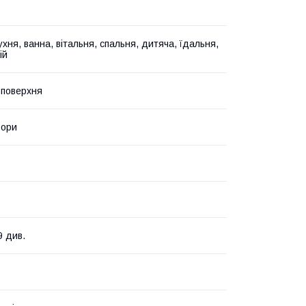
ухня, ванна, вітальня, спальня, дитяча, їдальня,
ій
 поверхня
ьори
9 див.