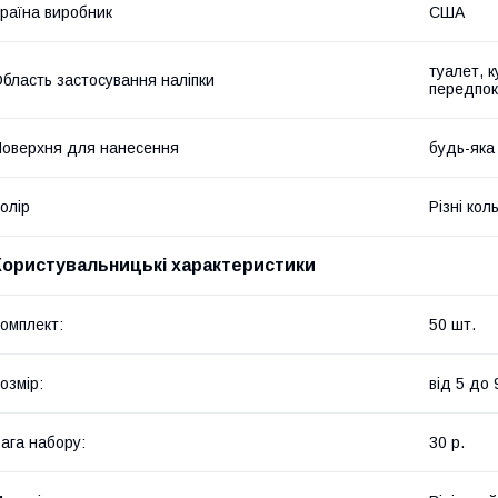
раїна виробник
США
туалет, к
бласть застосування наліпки
передпок
оверхня для нанесення
будь-яка
олір
Різні кол
Користувальницькі характеристики
омплект:
50 шт.
озмір:
від 5 до 
ага набору:
30 р.