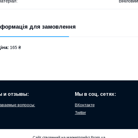
атеріал:
Вініловий
нформація для замовлення
іна:
165 ₴
 и отзывы:
Мы в соц. сетях:
аваемые вопросы:
ВКонтакте
Twitter
Сайт створений на маркетплейсі
Prom.ua