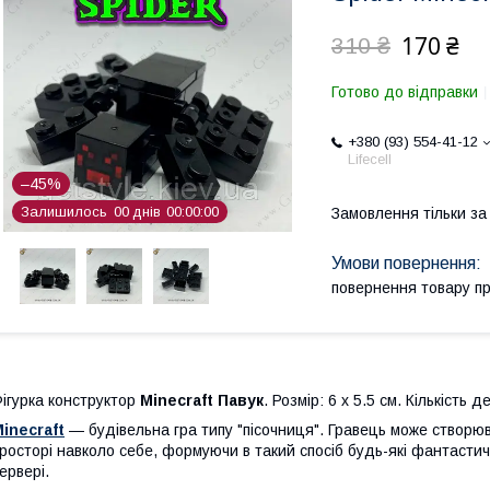
170 ₴
310 ₴
Готово до відправки
+380 (93) 554-41-12
Lifecell
–45%
Залишилось
0
0
днів
0
0
0
0
0
0
Замовлення тільки з
повернення товару п
ігурка конструктор
Minecraft
Павук
. Розмір: 6 х 5.5 см. Кількість
inecraft
— будівельна гра типу "пісочниця". Гравець може створюв
росторі навколо себе, формуючи в такий спосіб будь-які фантастичн
ервері.