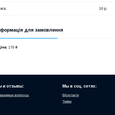
ага:
10 р.
нформація для замовлення
іна:
170 ₴
 и отзывы:
Мы в соц. сетях:
аваемые вопросы:
ВКонтакте
Twitter