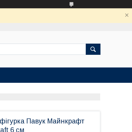
 фігурка Павук Майнкрафт
aft 6 см