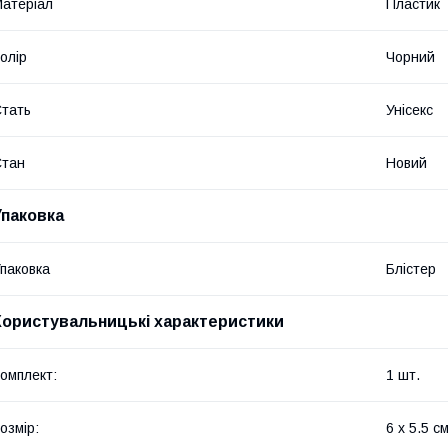
атеріал
Пластик
олір
Чорний
тать
Унісекс
Стан
Новий
Упаковка
паковка
Блістер
Користувальницькі характеристики
омплект:
1 шт.
озмір:
6 х 5.5 см