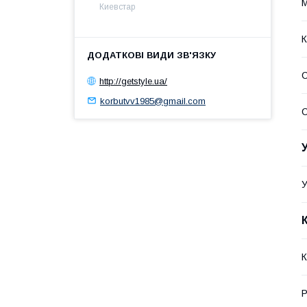
М
Киевстар
К
С
http://getstyle.ua/
korbutvv1985@gmail.com
У
К
Р