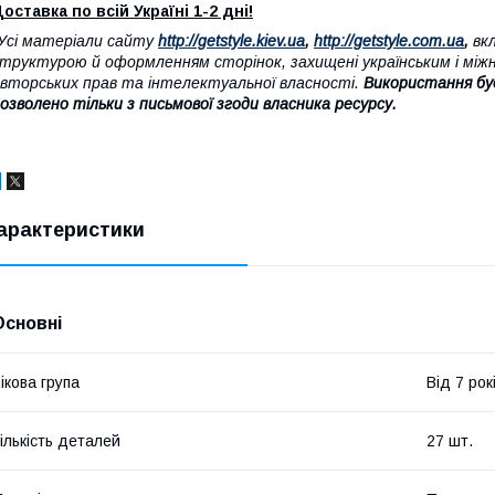
оставка по всій Україні 1-2 дні!
Усі матеріали сайту
http://getstyle.kiev.ua
,
http://getstyle.com.ua
,
вкл
труктурою й оформленням сторінок, захищені українським і між
вторських прав та інтелектуальної власності.
Використання бу
озволено тільки з письмової згоди власника ресурсу.
арактеристики
Основні
ікова група
Від 7 рок
ількість деталей
27 шт.