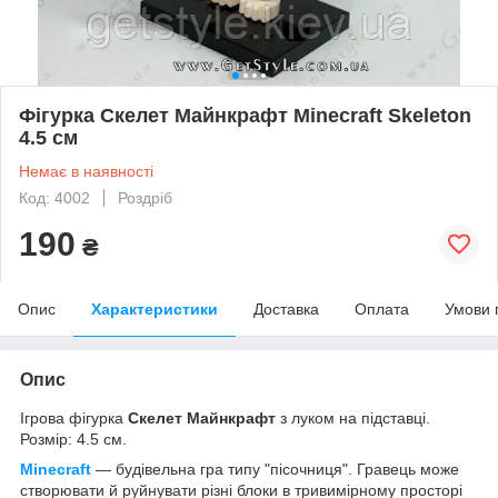
Фігурка Скелет Майнкрафт Minecraft Skeleton
4.5 см
Немає в наявності
Код: 4002
Роздріб
190
₴
Опис
Характеристики
Доставка
Оплата
Умови 
Опис
Ігрова фігурка
Скелет Майнкрафт
з луком на підставці.
Розмір: 4.5 см.
Minecraft
— будівельна гра типу "пісочниця". Гравець може
створювати й руйнувати різні блоки в тривимірному просторі