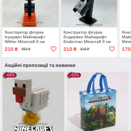
Конструктор фігурка
Конструктор фігурка
Конс
Ісушувач Майнкрафт
Єндермен Майнкрафт
Майн
Wither Minecraft 8 см
Enderman Minecraft 9 см
Mine
210
210
170
₴
₴
350 ₴
310 ₴
Акційні пропозиції та новинки
–64%
–53%