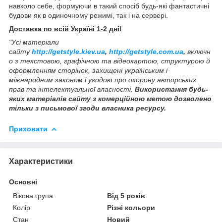
навколо себе, формуючи в такий спосіб будь-які фантастичні
будови як в одиночному режимі, так і на сервері.
Доставка по всій Україні 1-2 дні!
"Усі матеріали
сайту
http://getstyle.kiev.ua
,
http://getstyle.com.ua
,
включн
о з текстовою, графічною та відеокартою, структурою й
оформленням сторінок, захищені українським і
міжнародним законом і угодою про охорону авторських
прав та інтелектуальної власності.
Використання будь-
яких матеріалів сайту з комерційною метою дозволено
тільки з письмової згоди власника ресурсу.
Приховати
Характеристики
Основні
Вікова група
Від 5 років
Колір
Різні кольори
Стан
Новий