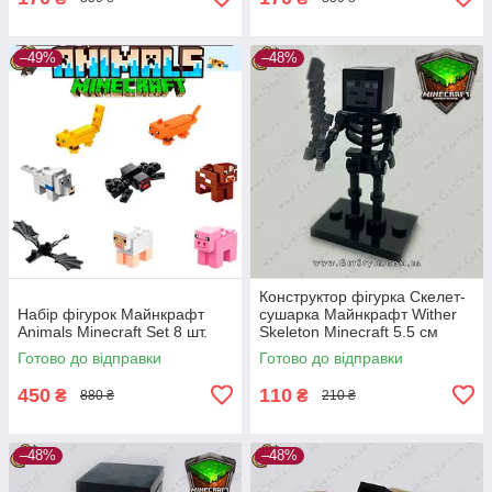
–49%
–48%
Конструктор фігурка Скелет-
Набір фігурок Майнкрафт
сушарка Майнкрафт Wither
Animals Minecraft Set 8 шт.
Skeleton Minecraft 5.5 см
Готово до відправки
Готово до відправки
450
110
₴
₴
880 ₴
210 ₴
–48%
–48%