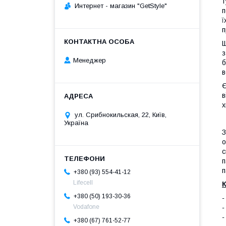
т
Интернет - магазин "GetStyle"
п
ї
п
Щ
з
Менеджер
б
в
Є
в
х
ул. Срибнокильская, 22, Київ,
Україна
З
о
с
п
п
+380 (93) 554-41-12
Lifecell
+380 (50) 193-30-36
-
-
Vodafone
-
+380 (67) 761-52-77