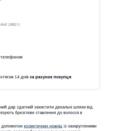
Код:
2882-1
а телефоном
ротягом 14 днів
за рахунок покупця
одний дар здатний захистити дихальні шляхи від
в'язують брезглєве ставлення до волосся в
за допомогою
косметичних ножні
ц
із заокругленими