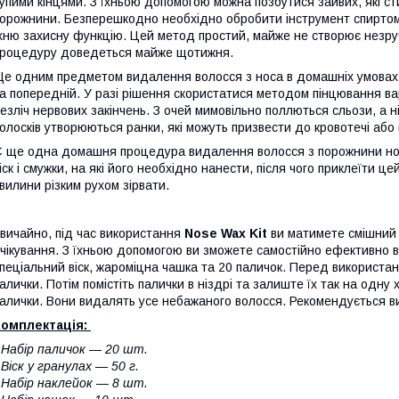
упими кінцями. З їхньою допомогою можна позбутися зайвих, які с
орожнини. Безперешкодно необхідно обробити інструмент спиртом.
хню захисну функцію. Цей метод простий, майже не створює незру
роцедуру доведеться майже щотижня.
е одним предметом видалення волосся з носа в домашніх умовах
а попередній. У разі рішення скористатися методом пінцювання ва
езліч нервових закінчень. З очей мимовільно поллються сльози, а 
олосків утворюються ранки, які можуть призвести до кровотечі або
 ще одна домашня процедура видалення волосся з порожнини н
іск і смужки, на які його необхідно нанести, після чого приклеїти це
вилини різким рухом зірвати.
вичайно, під час використання
Nose Wax Kit
ви матимете смішний 
чікування. З їхньою допомогою ви зможете самостійно ефективно в
пеціальний віск, жароміцна чашка та 20 паличок. Перед використання
алички. Потім помістіть палички в ніздрі та залиште їх так на одну 
алички. Вони видалять усе небажаного волосся. Рекомендується ви
Комплектація:
 Набір паличок — 20 шт.
 Віск у гранулах — 50 г.
 Набір наклейок — 8 шт.