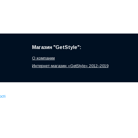
Магазин "GetStyle":
О компании
Интернет-магазин «GetStyle» 2012–2019
сті