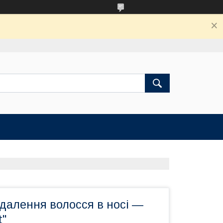
далення волосся в носі —
t"