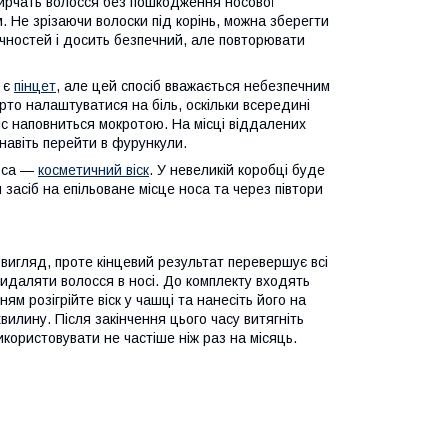
тирчать волосся без пошкодження носової
 Не зрізаючи волоски під корінь, можна зберегти
чностей і досить безпечний, але повторювати
 є
пінцет
, але цей спосіб вважається небезпечним
рто налаштуватися на біль, оскільки всередині
ніс наповниться мокротою. На місці віддалених
 навіть перейти в фурункули.
оса —
косметичний віск
. У невеликій коробці буде
й засіб на епільоване місце носа та через півтори
вигляд, проте кінцевий результат перевершує всі
идаляти волосся в носі. До комплекту входять
м розігрійте віск у чашці та нанесіть його на
хвилину. Після закінчення цього часу витягніть
користовувати не частіше ніж раз на місяць.