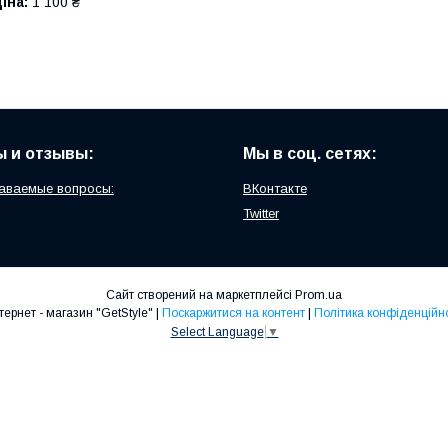
іна:
1 100 ₴
 и отзывы:
Мы в соц. сетях:
аваемые вопросы:
ВКонтакте
Twitter
Сайт створений на маркетплейсі
Prom.ua
Интернет - магазин "GetStyle" |
Поскаржитися на контент
|
Політика конфіденційно
Select Language
▼