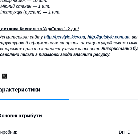
 Набір чашок — 10 шт.
 Мірний стакан — 1 шт.
 Інструкція (рус/анг) — 1 шт.
оставка Києвом та Україною 1-2 дні!
Усі матеріали сайту
http://getstyle.kiev.ua
,
http://getstyle.com.ua
,
вкл
труктурою й оформленням сторінок, захищені українським і між
вторських прав та інтелектуальної власності.
Використання бу
озволено тільки з письмової згоди власника ресурсу.
арактеристики
Основні атрибути
иробник
Dr.HD