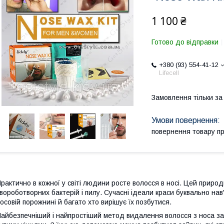
1 100 ₴
Готово до відправки
+380 (93) 554-41-12
Lifecell
Замовлення тільки з
повернення товару п
рактично в кожної у світі людини росте волосся в носі. Цей прир
вороботворних бактерій і пилу. Сучасні ідеали краси буквально на
осовій порожнині й багато хто вирішує їх позбутися.
айбезпечніший і найпростіший метод видалення волосся з носа 