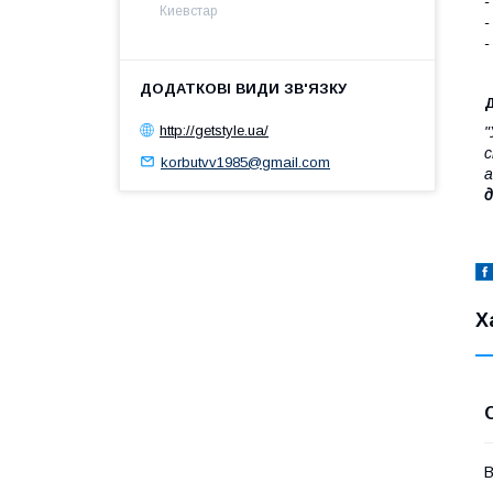
-
Киевстар
-
-
Д
http://getstyle.ua/
"
с
korbutvv1985@gmail.com
а
д
Х
В