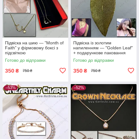
Підвіска на шию — "Month of
Підвіска із золотим
Faith" у фірмовому боксі з
напиленням — "Golden Leaf"
підсвіткою
+ подарункове паковання
Готово до відправки
Готово до відправки
350
350
₴
₴
750 ₴
750 ₴
–53%
–52%