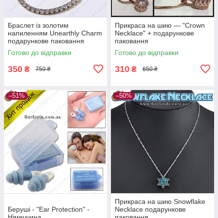
Браслет із золотим
Прикраса на шию — "Crown
напиленням Unearthly Charm
Necklace" + подарункове
подарункове паковання
паковання
Готово до відправки
Готово до відправки
350
310
₴
₴
750 ₴
650 ₴
–51%
–50%
Прикраса на шию Snowflake
Беруші - "Ear Protection" -
Necklace подарункове
Німеччина
паковання