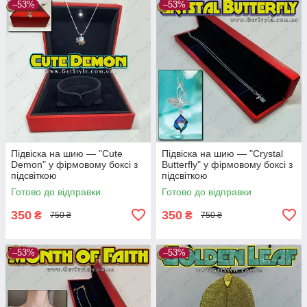
–53%
–53%
Підвіска на шию — "Cute
Підвіска на шию — "Crystal
Demon" у фірмовому боксі з
Butterfly" у фірмовому боксі з
підсвіткою
підсвіткою
Готово до відправки
Готово до відправки
350
350
₴
₴
750 ₴
750 ₴
–53%
–53%