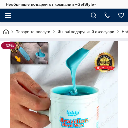
Необычные подарки от компании «GetStyle»
Товари та послуги
Жіночі подарунки й аксесуари
Наб
–63%