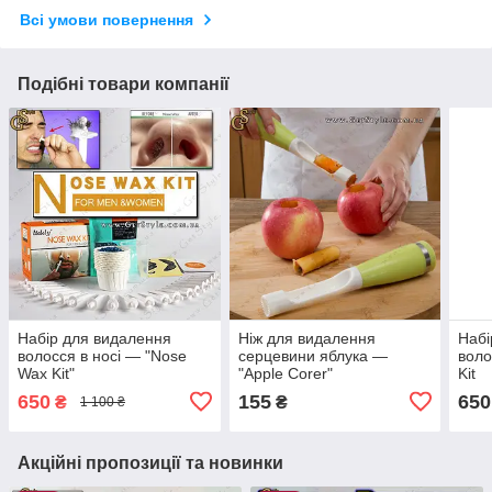
Всі умови повернення
Подібні товари компанії
Набір для видалення
Ніж для видалення
Набі
волосся в носі — "Nose
серцевини яблука —
воло
Wax Kit"
"Apple Corer"
Kit
650
155
650
₴
₴
1 100 ₴
Акційні пропозиції та новинки