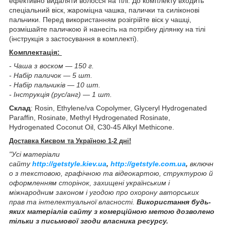
ефективно видаляти волосся на тілі. До комплекту входить
спеціальний віск, жароміцна чашка, палички та силіконові
пальчики. Перед використанням розігрійте віск у чашці,
розмішайте паличкою й нанесіть на потрібну ділянку на тілі
(інструкція з застосування в комплекті).
Комплектація:
- Чаша з воском — 150 г.
- Набір паличок — 5 шт.
- Набір пальчиків — 10 шт.
- Інструкція (рус/анг) — 1 шт.
Склад
: Rosin, Ethylene/va Copolymer, Glyceryl Hydrogenated
Paraffin, Rosinate, Methyl Hydrogenated Rosinate,
Hydrogenated Coconut Oil, C30-45 Alkyl Methicone.
Доставка Києвом та Україною 1-2 дні!
"Усі матеріали
сайту
http://getstyle.kiev.ua
,
http://getstyle.com.ua
,
включн
о з текстовою, графічною та відеокартою, структурою й
оформленням сторінок, захищені українським і
міжнародним законом і угодою про охорону авторських
прав та інтелектуальної власності.
Використання будь-
яких матеріалів сайту з комерційною метою дозволено
тільки з письмової згоди власника ресурсу.