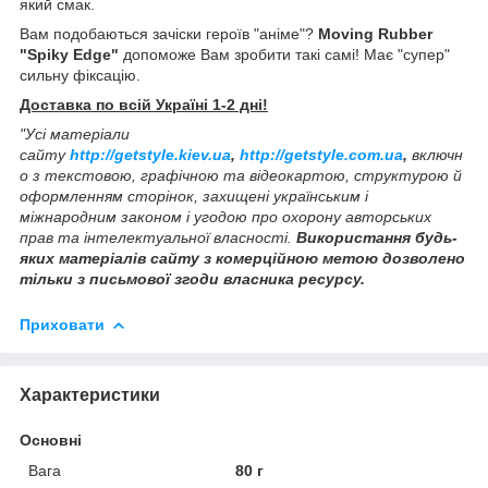
який смак.
Вам подобаються зачіски героїв "аніме"?
Moving Rubber
"Spiky Edge"
допоможе Вам зробити такі самі! Має "супер"
сильну фіксацію.
Доставка по всій Україні 1-2 дні!
"Усі матеріали
сайту
http://getstyle.kiev.ua
,
http://getstyle.com.ua
,
включн
о з текстовою, графічною та відеокартою, структурою й
оформленням сторінок, захищені українським і
міжнародним законом і угодою про охорону авторських
прав та інтелектуальної власності.
Використання будь-
яких матеріалів сайту з комерційною метою дозволено
тільки з письмової згоди власника ресурсу.
Приховати
Характеристики
Основні
Вага
80 г