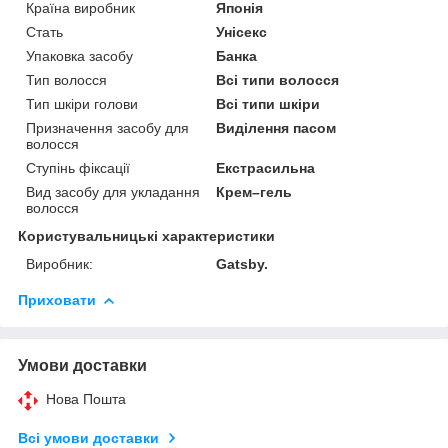
Країна виробник
Японія
Стать
Унісекс
Упаковка засобу
Банка
Тип волосся
Всі типи волосся
Тип шкіри голови
Всі типи шкіри
Призначення засобу для
Виділення пасом
волосся
Ступінь фіксації
Екстрасильна
Вид засобу для укладання
Крем–гель
волосся
Користувальницькі характеристики
Виробник:
Gatsby.
Приховати
Умови доставки
Нова Пошта
Всі умови доставки