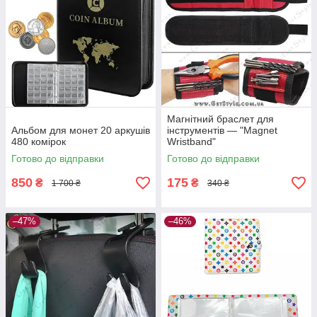
Магнітний браслет для
Альбом для монет 20 аркушів
інструментів — "Magnet
480 комірок
Wristband"
Готово до відправки
Готово до відправки
850
175
₴
₴
1 700 ₴
340 ₴
–47%
–46%