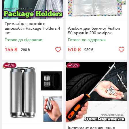
Тримачі для пакетів в
автомобілі Package Holders 4
Альбом для банкнот Vuitton
шт.
50 аркушів 200 комірок
Готово до відправки
Готово до відправки
155
510
₴
₴
290 ₴
950 ₴
–45%
–43%
Інструмент для чищення