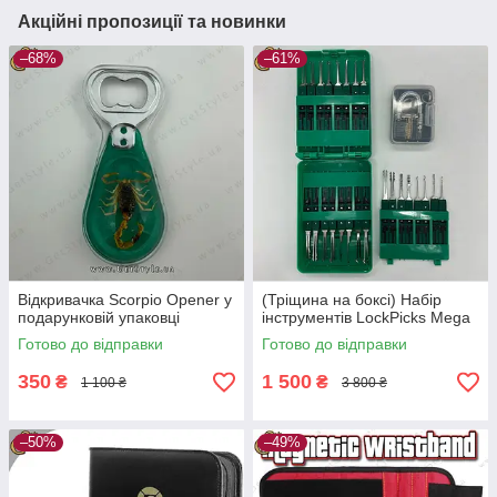
Акційні пропозиції та новинки
–68%
–61%
Відкривачка Scorpio Opener у
(Тріщина на боксі) Набір
подарунковій упаковці
інструментів LockPicks Mega
Готово до відправки
Готово до відправки
350
1 500
₴
₴
1 100 ₴
3 800 ₴
–50%
–49%