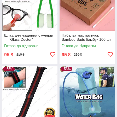
Щітка для чищення окулярів
Набір ватних паличок
— "Glass Doctor"
Bamboo Buds бамбук 100 шт.
Готово до відправки
Готово до відправки
95
95
₴
₴
210 ₴
210 ₴
–55%
–53%