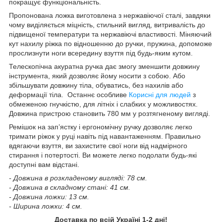
покращує функціональність.
Пропонована ложка виготовлена з нержавіючої сталі, завдяки
чому виділяється міцність, стильний вигляд, витривалість до
підвищеної температури та нержавіючі властивості. Міняючий
кут нахилу ріжка по відношенню до ручки, пружина, допоможе
прослизнути ноги всередину взуття під будь-яким кутом.
Телескопічна акуратна ручка дає змогу зменшити довжину
інструмента, який дозволяє йому носити з собою. Або
збільшувати довжину тіла, обуватись, без нахилів або
деформації тіла. Останнє особливе
Корисні для людей
з
обмеженою гнучкістю, для літніх і слабких у можливостях.
Довжина пристрою становить 780 мм у розтягненому вигляді.
Ремішок на зап’ястку і ергономічну ручку дозволяє легко
тримати ріжок у руці навіть під навантаженням. Правильно
вдягаючи взуття, ви захистите свої ноги від надмірного
стирання і потертості. Ви можете легко подолати будь-які
доступні вам відстані.
- Довжина в розкладеному вигляді: 78 см.
- Довжина в складному стані: 41 см.
- Довжина ложки: 13 см.
- Ширина ложки: 4 см.
Доставка по всій Україні 1-2 дні!