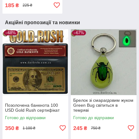
185
₴
225 ₴
Акційні пропозиції та новинки
–68%
–67%
Брелок зі смарагдовим жуком
Позолочена банкнота 100
Green Bug світиться в
USD Gold Rush сертифікат
темряві
Готово до відправки
Готово до відправки
350
245
₴
₴
1 100 ₴
750 ₴