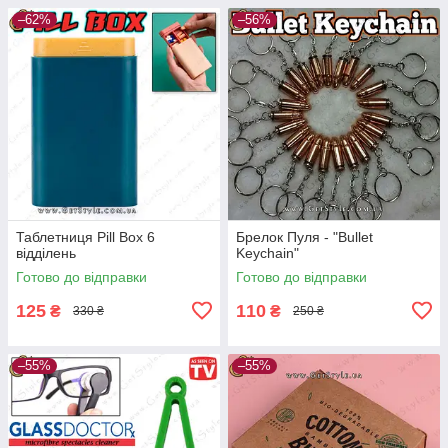
–62%
–56%
Таблетниця Pill Box 6
Брелок Пуля - "Bullet
відділень
Keychain"
Готово до відправки
Готово до відправки
125
110
₴
₴
330 ₴
250 ₴
–55%
–55%