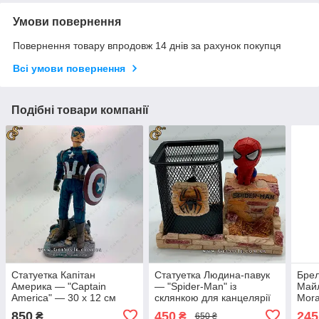
Умови повернення
Повернення товару впродовж 14 днів за рахунок покупця
Всі умови повернення
Подібні товари компанії
Статуетка Капітан
Статуетка Людина-павук
Брел
Америка — "Captain
— "Spider-Man" із
Майл
America" — 30 х 12 см
склянкою для канцелярії
Mora
850
450
245
₴
₴
650 ₴