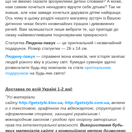
що не вміємо сказати зрозумілими дитині словами? А може,
нам самим хочеться ненадовго відчути себе дітьми? Так чи
інакше, але нам завжди хочеться дарувати дітям найкраще.
Ось чому в цьому розділі нашого магазину зустріч із Вашою
дитиною чекає безліч незвичайних іграшок і дивовижних
речей. Вам залишається лише вибрати те, що припаде до
смаку найвимогливішим поціновувачам прекрасного.
Статуетка
Людина-павук
— це оригінальний і незвичайний
подарунок. Розмір статуетки — 26 х 14 см.
Людину-павук
— справжня ікона коміксів, чия історія зачіпає
людей різного віку в усьому світі. Кумедні сувеніри здатні
розвеселити будь-яку компанію та стати
оригінальним
подарунком
на будь-яке свято!
Доставка по всій Україні 1-2 дні!
"Усі матеріали
сайту
http://getstyle.kiev.ua
,
http://getstyle.com.ua
,
включн
о з текстовою, графічною та відеокартою, структурою й
оформленням сторінок, захищені українським і
міжнародним законом і угодою про охорону авторських
прав та інтелектуальної власності.
Використання будь-
яких матеріалів сайту з комерційною метою дозволено