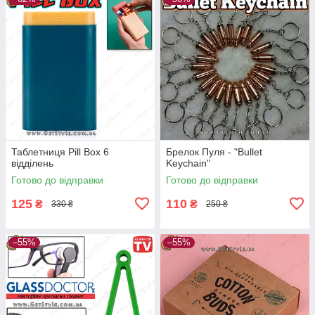
Таблетниця Pill Box 6
Брелок Пуля - "Bullet
відділень
Keychain"
Готово до відправки
Готово до відправки
125
110
₴
₴
330 ₴
250 ₴
–55%
–55%