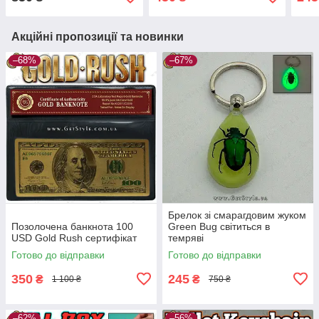
Акційні пропозиції та новинки
–68%
–67%
Брелок зі смарагдовим жуком
Позолочена банкнота 100
Green Bug світиться в
USD Gold Rush сертифікат
темряві
Готово до відправки
Готово до відправки
350
245
₴
₴
1 100 ₴
750 ₴
–62%
–56%