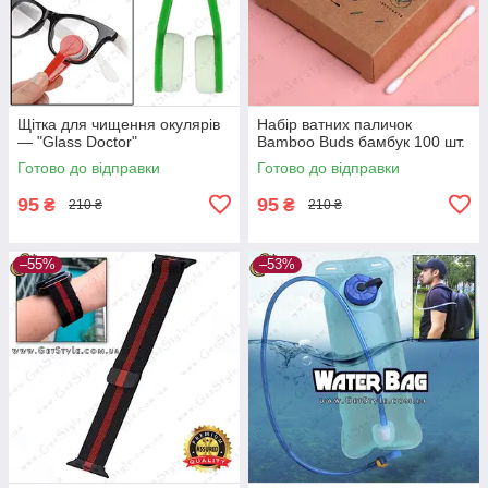
Щітка для чищення окулярів
Набір ватних паличок
— "Glass Doctor"
Bamboo Buds бамбук 100 шт.
Готово до відправки
Готово до відправки
95
95
₴
₴
210 ₴
210 ₴
–55%
–53%