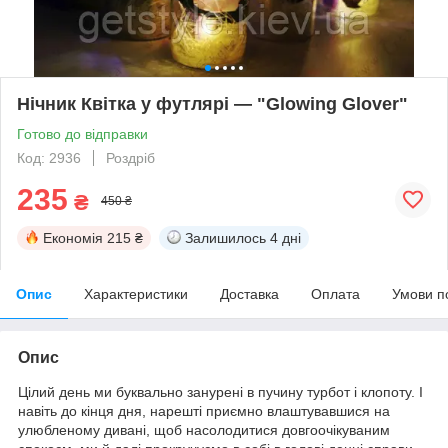
Нічник Квітка у футлярі — "Glowing Glover"
Готово до відправки
Код: 2936
Роздріб
235
₴
450 ₴
Економія
215 ₴
Залишилось
4 дні
Опис
Характеристики
Доставка
Оплата
Умови п
Опис
Цілий день ми буквально занурені в пучину турбот і клопоту. І
навіть до кінця дня, нарешті приємно влаштувавшися на
улюбленому дивані, щоб насолодитися довгоочікуваним