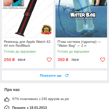
Ремінець для Apple Watch 42-
П'єва система (гідратор) —
44 mm RedBlack
"Water Bag" — 2 л
Готово до відправки
Готово до відправки
250
350
₴
₴
550 ₴
750 ₴
Показати ще
Про нас
97% позитивних з 245 відгуків за рік
Працює з 18.01.2013