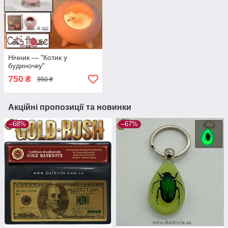
Нічник — "Котик у
будиночку"
750
₴
950 ₴
Акційні пропозиції та новинки
–68%
–67%