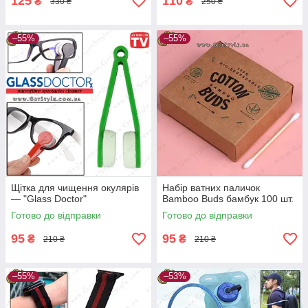
125
110
₴
₴
330 ₴
250 ₴
–55%
–55%
Щітка для чищення окулярів
Набір ватних паличок
— "Glass Doctor"
Bamboo Buds бамбук 100 шт.
Готово до відправки
Готово до відправки
95
95
₴
₴
210 ₴
210 ₴
–55%
–53%