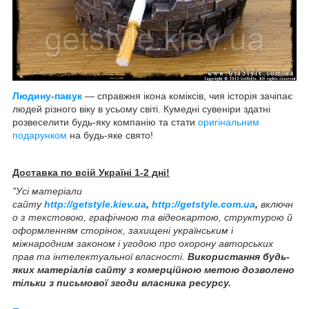
Людину-павук
— справжня ікона коміксів, чия історія зачіпає
людей різного віку в усьому світі. Кумедні сувеніри здатні
розвеселити будь-яку компанію та стати
оригінальним
подарунком
на будь-яке свято!
Доставка по всій Україні 1-2 дні!
"Усі матеріали
сайту
http://getstyle.kiev.ua
,
http://getstyle.com.ua
,
включн
о з текстовою, графічною та відеокартою, структурою й
оформленням сторінок, захищені українським і
міжнародним законом і угодою про охорону авторських
прав та інтелектуальної власності.
Використання будь-
яких матеріалів сайту з комерційною метою дозволено
тільки з письмової згоди власника ресурсу.