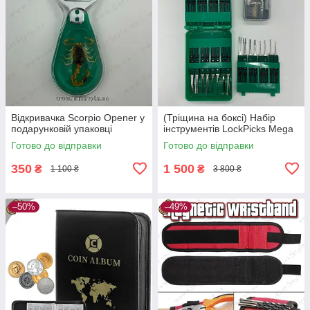
Відкривачка Scorpio Opener у
(Тріщина на боксі) Набір
подарунковій упаковці
інструментів LockPicks Mega
Готово до відправки
Готово до відправки
350
1 500
₴
₴
1 100 ₴
3 800 ₴
–50%
–49%