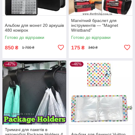
Магнітний браслет для
Альбом для монет 20 аркушів
інструментів — "Magnet
480 комірок
Wristband"
Готово до відправки
Готово до відправки
850
175
₴
₴
1 700 ₴
340 ₴
–47%
–46%
Тримачі для пакетів в
автомобілі Package Holders 4
Альбом для банкнот Vuitton