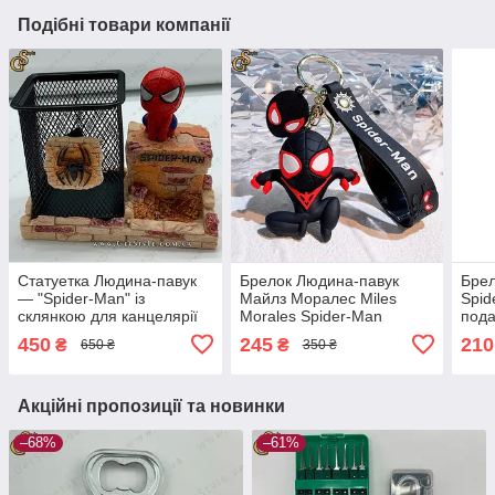
Подібні товари компанії
Статуетка Людина-павук
Брелок Людина-павук
Брел
— "Spider-Man" із
Майлз Моралес Miles
Spid
склянкою для канцелярії
Morales Spider-Man
пода
450
245
210
₴
₴
650 ₴
350 ₴
Акційні пропозиції та новинки
–68%
–61%