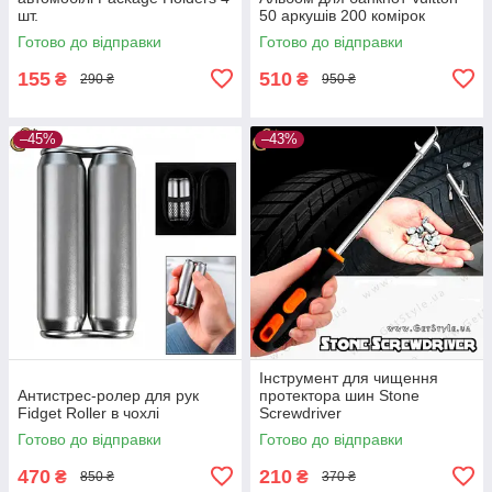
шт.
50 аркушів 200 комірок
Готово до відправки
Готово до відправки
155
510
₴
₴
290 ₴
950 ₴
–45%
–43%
Інструмент для чищення
Антистрес-ролер для рук
протектора шин Stone
Fidget Roller в чохлі
Screwdriver
Готово до відправки
Готово до відправки
470
210
₴
₴
850 ₴
370 ₴