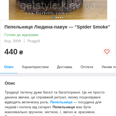
Пепельниця Людина-павук — "Spider Smoke"
Готово до відправки
Код: 2939
Роздріб
440
₴
Опис
Характеристики
Доставка
Оплата
Умови п
Опис
Традиції тютюну дуже багаті та багатогранні. Це не просто
данина звичка, це справжній ритуал, якому поціновувачі
відводять величезну роль.
Пепельниця
— посудина для
окурків і попелу від сигарет.
Пепельниця
має бути
максимально зручною, місткою, і, звісно ж, красивою.