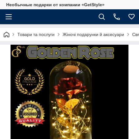
Необычные подарки от компании «GetStyle»
Товари та послуги
Жіночі подарунки й аксесуари
Свя