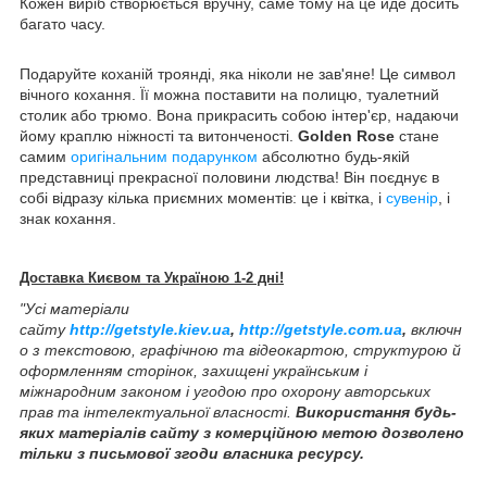
Кожен виріб створюється вручну, саме тому на це йде досить
багато часу.
Подаруйте коханій троянді, яка ніколи не зав'яне! Це символ
вічного кохання. Її можна поставити на полицю, туалетний
столик або трюмо. Вона прикрасить собою інтер'єр, надаючи
йому краплю ніжності та витонченості.
Golden Rose
стане
самим
оригінальним подарунком
абсолютно будь-якій
представниці прекрасної половини людства! Він поєднує в
собі відразу кілька приємних моментів: це і квітка, і
сувенір
, і
знак кохання.
Доставка Києвом та Україною 1-2 дні!
"Усі матеріали
сайту
http://getstyle.kiev.ua
,
http://getstyle.com.ua
,
включн
о з текстовою, графічною та відеокартою, структурою й
оформленням сторінок, захищені українським і
міжнародним законом і угодою про охорону авторських
прав та інтелектуальної власності.
Використання будь-
яких матеріалів сайту з комерційною метою дозволено
тільки з письмової згоди власника ресурсу.