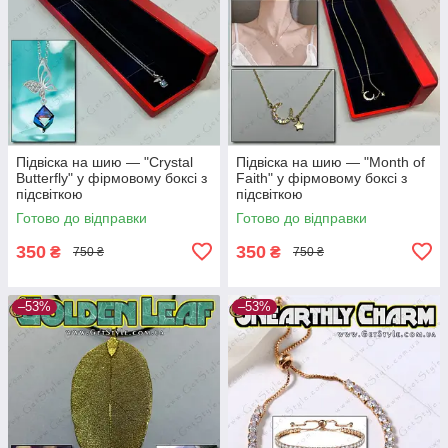
Підвіска на шию — "Crystal
Підвіска на шию — "Month of
Butterfly" у фірмовому боксі з
Faith" у фірмовому боксі з
підсвіткою
підсвіткою
Готово до відправки
Готово до відправки
350
350
₴
₴
750 ₴
750 ₴
–53%
–53%