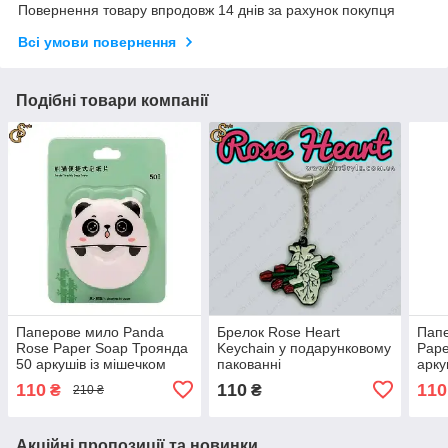
Повернення товару впродовж 14 днів за рахунок покупця
Всі умови повернення
Подібні товари компанії
Паперове мило Panda
Брелок Rose Heart
Пап
Rose Paper Soap Троянда
Keychain у подарунковому
Pape
50 аркушів із мішечком
пакованні
арку
для зберігання
збер
110
110
110
₴
₴
210 ₴
Акційні пропозиції та новинки