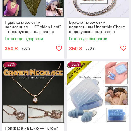
Підвіска із золотим
Браслет із золотим
напиленням — "Golden Leaf"
напиленням Unearthly Charm
+ подарункове паковання
подарункове паковання
Готово до відправки
Готово до відправки
350
350
₴
₴
750 ₴
750 ₴
–52%
–51%
Прикраса на шию — "Crown