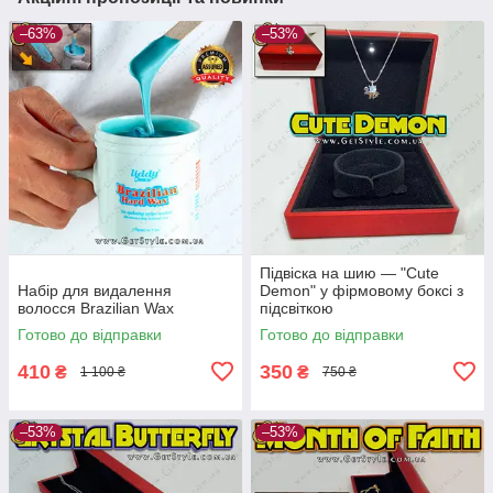
–63%
–53%
Підвіска на шию — "Cute
Набір для видалення
Demon" у фірмовому боксі з
волосся Brazilian Wax
підсвіткою
Готово до відправки
Готово до відправки
410
350
₴
₴
1 100 ₴
750 ₴
–53%
–53%