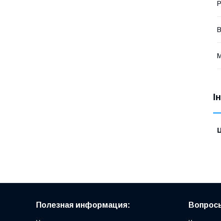
Р
В
М
І
Ц
Полезная информация:
Вопросы