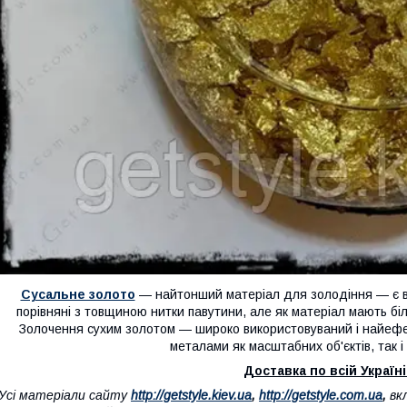
Сусальне золото
— найтонший матеріал для золодіння — є во
порівняні з товщиною нитки павутини, але як матеріал мають біл
Золочення сухим золотом — широко використовуваний і найеф
металами як масштабних об'єктів, так і
Доставка по всій Україні 
"Усі матеріали сайту
http://getstyle.kiev.ua
,
http://getstyle.com.ua
,
вк