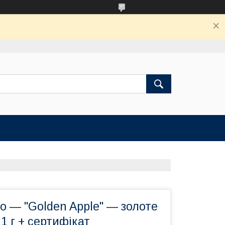
о — "Golden Apple" — золоте
1 г + сертифікат