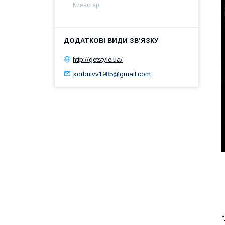
Киевстар
http://getstyle.ua/
korbutvv1985@gmail.com