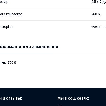
озмір:
9.5 х 7 д
ага комплекту:
260 р.
атеріал:
Фольга, с
нформація для замовлення
іна:
750 ₴
 и отзывы:
Мы в соц. сетях: