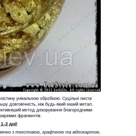
істину унікальною обробкою. Суцільні листи
ьшу довговічність, ніж будь-який інший метал.
ективніший метод декорування благородними
 окремих фрагментів.
1-2 дні!
лючно з текстовою, графічною та відеокартою,