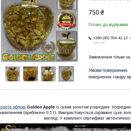
750 ₴
Готово до відправки
+380 (93) 554-41-12
Lifecell
Замовлення тільки з
повернення товару п
Золоте яблуко
Golden Apple
із сухим золотом усередині. Усередин
напиленням (приблизно 0.1 г). Використовується справжнє сухе зо
вигляд. У комплекті сертифікат автентичнос