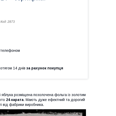
Код:
2873
а телефоном
ротягом 14 днів
за рахунок покупця
і яблука розміщена позолочена фольга із золотим
лото
24 карата
. Мають дуже ефектний та дорогий
ті від фабрики виробника.