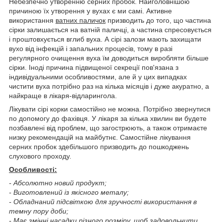
Небезпечно утворенню серних пробок. Найголовнішою
причиною їх утворення у вухах є ми самі. Активне
використання
ватних паличок
призводить до того, що частина
сірки залишається на ватній паличці, а частина спресовується
і проштовхується вглиб вуха. А сірі залози мають захищати
вухо від інфекцій і запальних процесів, тому в разі
регулярного очищення вуха їм доводиться виробляти більше
сірки. Іноді причина підвищеної секреції пов'язана з
індивідуальними особливостями, але й у цих випадках
чистити вуха потрібно раз на кілька місяців і дуже акуратно, а
найкраще в лікаря-відларингола.
Лікувати сірі корки самостійно не можна. Потрібно звернутися
по допомогу до фахівця. У лікаря за кілька хвилин ви будете
позбавлені від проблем, що загострюють, а також отримаєте
низку рекомендацій на майбутнє. Самостійне лікування
серних пробок здебільшого призводить до пошкоджень
слухового проходу.
Особливості:
- Абсолютно новий продукт;
- Виготовлений із якісного металу;
- Обладнаний підсвіткою для зручності використання в
темну пору доби;
- Має змінні насадки різного розміру, щоб задовольнити