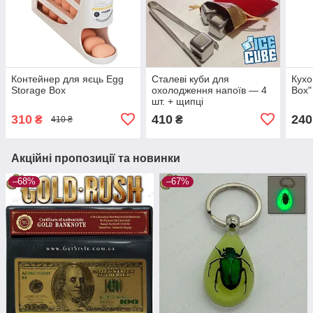
Контейнер для яєць Egg
Сталеві куби для
Кухо
Storage Box
охолодження напоїв — 4
Box"
шт. + щипці
310
410
240
₴
₴
410 ₴
Акційні пропозиції та новинки
–68%
–67%