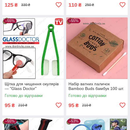
125
110
₴
₴
330 ₴
250 ₴
–55%
–55%
Щітка для чищення окулярів
Набір ватних паличок
— "Glass Doctor"
Bamboo Buds бамбук 100 шт.
Готово до відправки
Готово до відправки
95
95
₴
₴
210 ₴
210 ₴
–55%
–53%