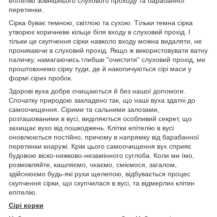
епітелію зовнішнього слухового проходу та барабанної
перетинки.
Сірка буває темною, світлою та сухою. Тільки темна сірка
утворює коричневе кільце біля входу в слуховий прохід. І
тільки це скупчення сірки навколо входу можна видаляти, не
проникаючи в слуховий прохід. Якщо ж використовувати ватну
паличку, намагаючись глибше "очистити" слуховий прохід, ми
проштовхнемо сірку туди, де й накопичуються сірі маси у
формі сірих пробок.
Здорові вуха добре очищаються й без нашої допомоги.
Спочатку природою закладено так, що наші вуха здатні до
самоочищення. Сірими та сальними залозами,
розташованими в вусі, виділяються особливий секрет, що
захищає вухо від пошкоджень. Клітки епітелію в вусі
оновлюються постійно, причому в напрямку від барабанної
перетинки кнаружі. Крім цього самоочищення вух сприяє
будовою віско-нижково-незамінного суглоба. Коли ми їмо,
розмовляйте, кашляємо, чхаємо, сміємося, загалом,
здійснюємо будь-які рухи щелепою, відбувається процес
скупчення сірки, що скупчилася в вусі, та відмерлих клітин
епітелію.
Сірі корки