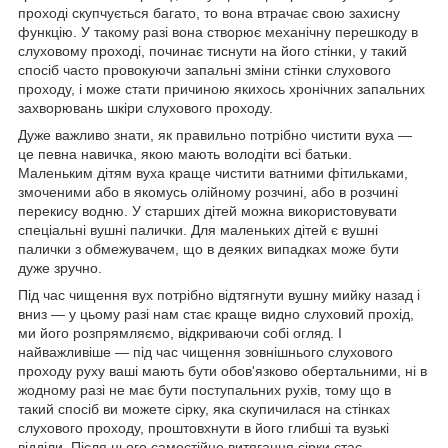
проході скупчується багато, то вона втрачає свою захисну
функцію. У такому разі вона створює механічну перешкоду в
слуховому проході, починає тиснути на його стінки, у такий
спосіб часто провокуючи запальні зміни стінки слухового
проходу, і може стати причиною якихось хронічних запальних
захворювань шкіри слухового проходу.
Дуже важливо знати, як правильно потрібно чистити вуха —
це певна навичка, якою мають володіти всі батьки.
Маленьким дітям вуха краще чистити ватними фітильками,
змоченими або в якомусь олійному розчині, або в розчині
перекису водню. У старших дітей можна використовувати
спеціальні вушні палички. Для маленьких дітей є вушні
палички з обмежувачем, що в деяких випадках може бути
дуже зручно.
Під час чищення вух потрібно відтягнути вушну мийку назад і
вниз — у цьому разі нам стає краще видно слуховий прохід,
ми його розпрямляємо, відкриваючи собі огляд. І
найважливіше — під час чищення зовнішнього слухового
проходу руху ваші мають бути обов'язково обертальними, ні в
жодному разі не має бути поступальних рухів, тому що в
такий спосіб ви можете сірку, яка скупичилася на стінках
слухового проходу, проштовхнути в його глибші та вузькі
відділи. Після цього самостійне витягання сірки стає