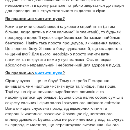
неможливим, і в цьому разі вже потрібно звертатися до лікаря
для проведення інструментального видалення сірки.
Як правильно чистити вуха?
Коли в дитини є особливості слухового сприйняття (а тим
більше, якщо дитина після килимної імплантації), то будь-які
процедури щодо її вушок сприймаються батьками найбільш
бентежно. Навіть така проста процедура, як чищення вушок.
Це з одного боку. З іншого боку, здавалося б, що складного в
чищенні вух? Для цього необхідно просто купити ватні
палички та покрутити ними у вусі малюка. Ось це якраз
абсолютно неправильний і небезпечний для здоров'я підхід.
Як правильно
чистити вуха
?
Сірка у вухах — це не бруд! Тому не треба її старанно
вичищати, чим частіше чистити вуха та глибше, тим гірше.
Тоді вушна сірка починає вироблятися активніше та
накопичуватися ще більше. Вушна сірка являє собою суміш із
секрету сальних і сірих залоз і залуженого шкірного епітелію.
Вона очищає слуховий прохід від відмерлих клітин та
сторонніх частинок, зволожує й захищає від негативного
впливу довкілля. Вушна сірка не розчиняється у воді та слугує
як природне мастило, що перешкоджає висиханню ніжного