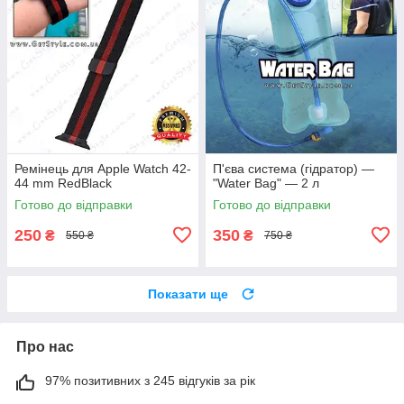
Ремінець для Apple Watch 42-
П'єва система (гідратор) —
44 mm RedBlack
"Water Bag" — 2 л
Готово до відправки
Готово до відправки
250
350
₴
₴
550 ₴
750 ₴
Показати ще
Про нас
97% позитивних з 245 відгуків за рік