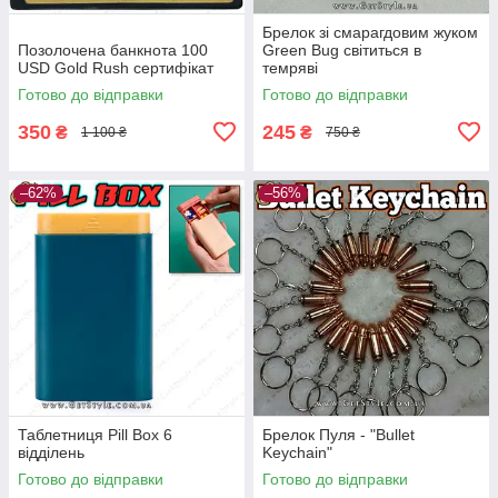
Брелок зі смарагдовим жуком
Позолочена банкнота 100
Green Bug світиться в
USD Gold Rush сертифікат
темряві
Готово до відправки
Готово до відправки
350
245
₴
₴
1 100 ₴
750 ₴
–62%
–56%
Таблетниця Pill Box 6
Брелок Пуля - "Bullet
відділень
Keychain"
Готово до відправки
Готово до відправки