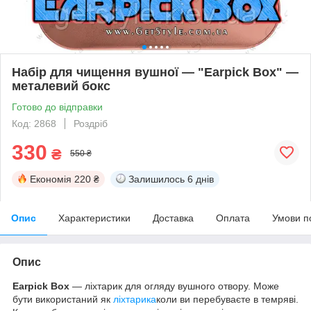
Набір для чищення вушної — "Earpick Box" —
металевий бокс
Готово до відправки
Код: 2868
Роздріб
330
₴
550 ₴
Економія
220 ₴
Залишилось
6 днів
Опис
Характеристики
Доставка
Оплата
Умови п
Опис
Earpick Box
— ліхтарик для огляду вушного отвору. Може
бути використаний як
ліхтарика
коли ви перебуваєте в темряві.