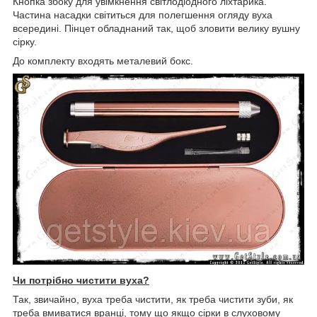
Кнопка збоку для увімкнення світлодіодного ліхтарика.
Частина насадки світиться для полегшення огляду вуха
всередині. Пінцет обладнаний так, щоб зловити велику вушну
сірку.
До комплекту входять металевий бокс.
Чи потрібно чистити вуха?
Так, звичайно, вуха треба чистити, як треба чистити зуби, як
треба вмиватися вранці, тому що якщо сірки в слуховому