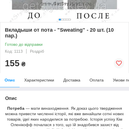
Вкладыши от пота - "Sweating" - 20 шт. (10
пар.)
Готово до відправки
Код: 1113
Роздріб
155
₴
Опис
Характеристики
Доставка
Оплата
Умови п
Опис
Потреба
— мати винаходження. Як доказ цього твердження
можна привести численні історії, які вже винайшли сотні нових
товарів, ідеї яких народилися за потребою. Історія успіху Кім
Оленікофф почалася з того, що їй знадобився захист від