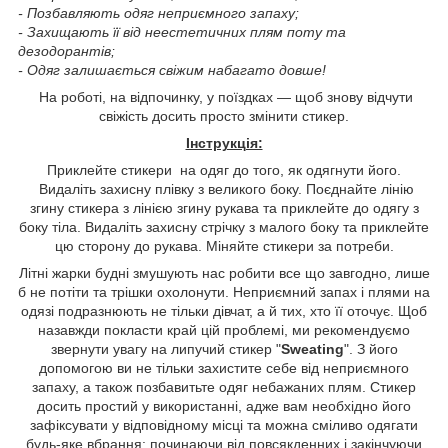
- Позбавляють одяг неприємного запаху;
- Захищають її від неестетичних плям поту та
дезодорантів;
- Одяг залишається свіжим набагато довше!
На роботі, на відпочинку, у поїздках — щоб знову відчути
свіжість досить просто змінити стикер.
Інструкція:
Приклейте стикери на одяг до того, як одягнути його.
Видаліть захисну плівку з великого боку. Поєднайте лінію
згину стикера з лінією згину рукава та приклейте до одягу з
боку тіла. Видаліть захисну стрічку з малого боку та приклейте
цю сторону до рукава. Міняйте стикери за потреби.
Літні жарки будні змушують нас робити все що завгодно, лише
б не потіти та трішки охолонути. Неприємний запах і плями на
одязі подразнюють не тільки дівчат, а й тих, хто її оточує. Щоб
назавжди покласти край цій проблемі, ми рекомендуємо
звернути увагу на липучий стикер "
Sweating
". З його
допомогою ви не тільки захистите себе від неприємного
запаху, а також позбавитьте одяг небажаних плям. Стикер
досить простий у використанні, адже вам необхідно його
зафіксувати у відповідному місці та можна сміливо одягати
будь-яке вбрання: починаючи від повсякденних і закінчуючи