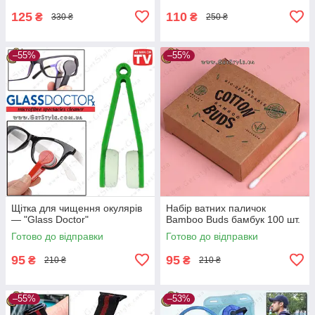
125
110
₴
₴
330 ₴
250 ₴
–55%
–55%
Щітка для чищення окулярів
Набір ватних паличок
— "Glass Doctor"
Bamboo Buds бамбук 100 шт.
Готово до відправки
Готово до відправки
95
95
₴
₴
210 ₴
210 ₴
–55%
–53%