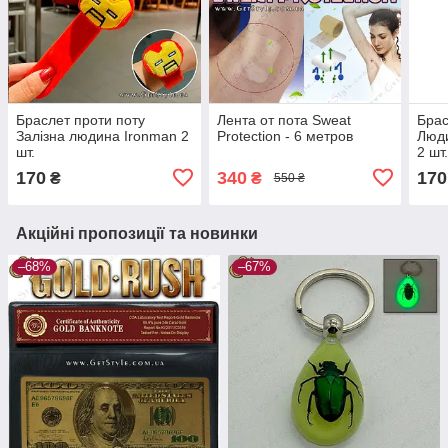
Браслет проти поту
Лента от пота Sweat
Брас
Залізна людина Ironman 2
Protection - 6 метров
Люди
шт.
2 шт
170
340
170
₴
₴
550 ₴
Акційні пропозиції та новинки
–68%
–67%