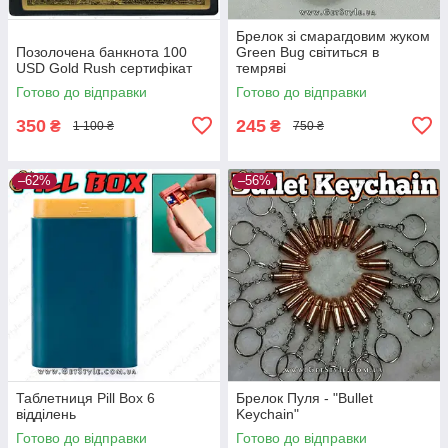
Брелок зі смарагдовим жуком
Позолочена банкнота 100
Green Bug світиться в
USD Gold Rush сертифікат
темряві
Готово до відправки
Готово до відправки
350
245
₴
₴
1 100 ₴
750 ₴
–62%
–56%
Таблетниця Pill Box 6
Брелок Пуля - "Bullet
відділень
Keychain"
Готово до відправки
Готово до відправки