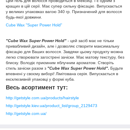
Цей гель для волосся проводиться в Мексиці. І є одним з
кращих в цій серії. Має супер сильну фіксацію. Випускається
у великих упаковках вагою 340 гр. Призначений для волосся
будь-якої довжини.
Cube Wax "Super Power Hold"
"Cube Wax Super Power Hold"
- цей засіб має не тільки
привабливий дизайн, але і дозволяє створити максимальну
фіксацію для Ваших волосся. Завдяки цьому продукту можна
легко створювати загострені зачіски. Має матову текстуру, без
блиску. Володіє приємним яблучним ароматом. Створіть
стиль зачіски разом з
"Cube Wax Super Power Hold"
.
Будьте
впевнені у своєму виборі! Лімітована серія. Випускається в
ексклюзивній упаковці у формі куба.
Весь асортимент тут:
http://getstyle.com.ua/products/hairstyle
http://getstyle.kiev.ua/product_list/group_2129473
http://getstyle.com.ua/