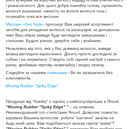
Милі кучерики на коротких волоссі нададуть Вам елегантності
і романтичності. Для цього добре помийте голову, промокніть
волосся рушником, нанесіть на вологе волосся гель і
почекайте поки все висохне.
Магазин «Get-Style»
пропонує Вам широкий асортимент
засобів для укладання волосся та аксесуарів, за допомогою
яких Ваш образ завжди буде виглядати завершеним і
стильним. Будьте різною, дивуйте себе і знайомих.
Незалежно від того, яка у Вас довжина волосся, завжди
можна виглядати карколомно. Досить просто доглядати за
собою і не лінуватися. Створіть собі гарний настрій з самого
ранку, зробивши чергову незвичайну і модну зачіску.
Слідкуйте за нашими
новинками
і Ви не залишитеся без
компліментів.
Moving Rubber "Spiky Edge"
Продукція від "Gatsby" є однією з найпопулярніших в Японії.
"Moving Rubber "Spiky Edge" "
– це новинка.
Рекомендований топ-стилістами Японії. Дозволяє повністю
керувати Вашими волоссям, робити "хаотичні" зачіски на
будь-який смак. Вам подобаються зачіски героїв "аніме"?
"Moving Rubber "Spiky Edge" "
допоможе Вам зробити такі