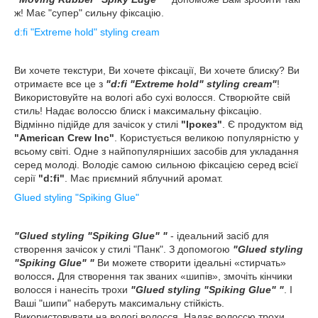
ж! Має "супер" сильну фіксацію.
d:fi "Extreme hold" styling cream
Ви хочете текстури, Ви хочете фіксації, Ви хочете блиску? Ви
отримаєте все це з
"d:fi "Extreme hold" styling cream"
!
Використовуйте на вологі або сухі волосся. Створюйте свій
стиль! Надає волоссю блиск і максимальну фіксацію.
Відмінно підійде для зачісок у стилі
"Ірокез"
. Є продуктом від
"American Crew Inc"
. Користується великою популярністю у
всьому світі. Одне з найпопулярніших засобів для укладання
серед молоді. Володіє самою сильною фіксацією серед всієї
серії
"d:fi"
. Має приємний яблучний аромат.
Glued styling "Spiking Glue"
"Glued styling "Spiking Glue" "
- ідеальний засіб для
створення зачісок у стилі "Панк". З допомогою
"Glued styling
"Spiking Glue" "
Ви можете створити ідеальні «стирчать»
волосся
.
Для створення так званих «шипів», змочіть кінчики
волосся і нанесіть трохи
"Glued styling "Spiking Glue" "
. І
Ваші "шипи" наберуть максимальну стійкість.
Використовувати на вологі волосся. Надає волоссю трохи