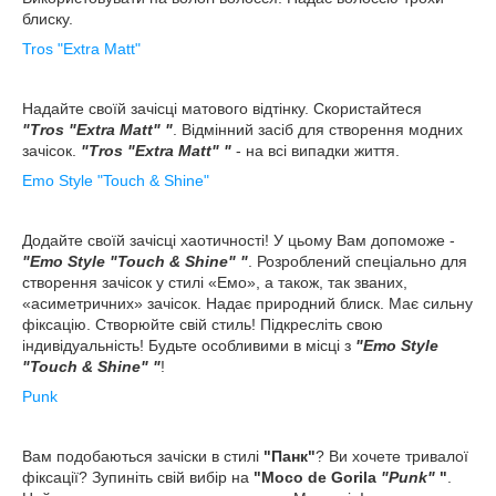
блиску.
Tros "Extra Matt"
Надайте своїй зачісці матового відтінку. Скористайтеся
"Tros
"Extra Matt"
"
. Відмінний засіб для створення модних
зачісок.
"Tros "Extra Matt"
"
- на всі випадки життя.
Emo Style "Touch & Shine"
Додайте своїй зачісці хаотичності! У цьому Вам допоможе -
"Emo Style "Touch & Shine" "
. Розроблений спеціально для
створення зачісок у стилі «Емо», а також, так званих,
«асиметричних» зачісок. Надає природний блиск. Має сильну
фіксацію. Створюйте свій стиль! Підкресліть свою
індивідуальність! Будьте особливими в місці з
"Emo Style
"Touch & Shine" "
!
Punk
Вам подобаються зачіски в стилі
"Панк"
?
Ви хочете тривалої
фіксації? Зупиніть свій вибір на
"Moco de Gorila
"Punk"
"
.