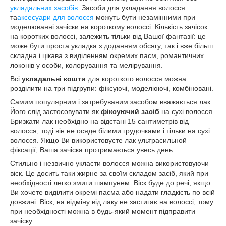
укладальних засобів
. Засоби для укладання волосся
та
аксесуари для волосся
можуть бути незамінними при
моделюванні зачіски на короткому волоссі. Кількість зачісок
на коротких волоссі, залежить тільки від Вашої фантазії: це
може бути проста укладка з доданням обсягу, так і вже більш
складна і цікава з виділенням окремих пасм, романтичних
локонів у особи, колорування та мелірування.
Всі
укладальні кошти
для короткого волосся можна
розділити на три підгрупи: фіксуючі, моделюючі, комбіновані.
Самим популярним і затребуваним засобом вважається лак.
Його слід застосовувати як
фіксуючий засіб
на сухі волосся.
Бризкати лак необхідно на відстані 15 сантиметрів від
волосся, тоді він не осяде білими грудочками і тільки на сухі
волосся. Якщо Ви використовуєте лак ультрасильной
фіксації, Ваша зачіска протримається увесь день.
Стильно і незвично укласти волосся можна використовуючи
віск. Це досить таки жирне за своїм складом засіб, який при
необхідності легко змити шампунем. Віск буде до речі, якщо
Ви хочете виділити окремі пасма або надати гладкість по всій
довжині. Віск, на відміну від лаку не застигає на волоссі, тому
при необхідності можна в будь-який момент підправити
зачіску.