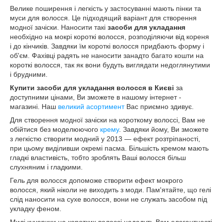
Велике поширення і легкість у застосуванні мають пінки та
муси для волосся. Це підходящий варіант для створення
модної зачіски. Наносити такі
засоби для укладання
необхідно на мокрі короткі волосся, розподіляючи від кореня
і до кінчиків. Завдяки їм короткі волосся придбають форму і
об'єм. Фахівці радять не наносити занадто багато кошти на
короткі волосся, так як вони будуть виглядати недоглянутими
і брудними.
Купити засоби для укладання волосся в Києві
за
доступними цінами, Ви зможете в нашому інтернет -
магазині. Наш
великий асортимент
Вас приємно здивує.
Для створення модної зачіски на короткому волоссі, Вам не
обійтися без моделюючого
крему
. Завдяки йому, Ви зможете
з легкістю створити модний у 2013 — ефект розтріпаності,
при цьому виділивши окремі пасма. Більшість кремом мають
гладкі властивість, тобто зроблять Ваші волосся більш
слухняним і гладкими.
Гель для волосся допоможе створити ефект мокрого
волосся, який ніколи не виходить з моди. Пам'ятайте, що гелі
слід наносити на сухе волосся, вони не служать засобом під
укладку феном.