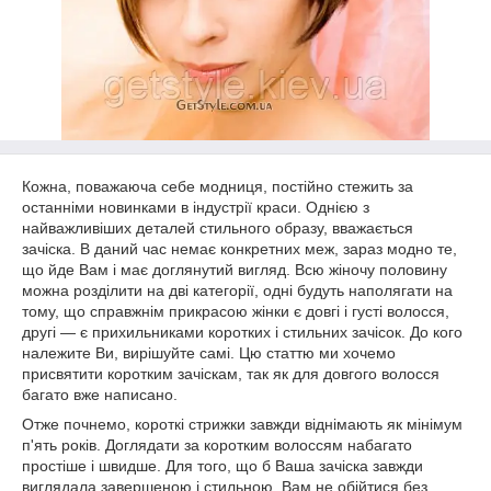
Кожна, поважаюча себе модниця, постійно стежить за
останніми новинками в індустрії краси. Однією з
найважливіших деталей стильного образу, вважається
зачіска. В даний час немає конкретних меж, зараз модно те,
що йде Вам і має доглянутий вигляд. Всю жіночу половину
можна розділити на дві категорії, одні будуть наполягати на
тому, що справжнім прикрасою жінки є довгі і густі волосся,
другі — є прихильниками коротких і стильних зачісок. До кого
належите Ви, вирішуйте самі. Цю статтю ми хочемо
присвятити коротким зачіскам, так як для довгого волосся
багато вже написано.
Отже почнемо, короткі стрижки завжди віднімають як мінімум
п'ять років. Доглядати за коротким волоссям набагато
простіше і швидше. Для того, що б Ваша зачіска завжди
виглядала завершеною і стильною, Вам не обійтися без